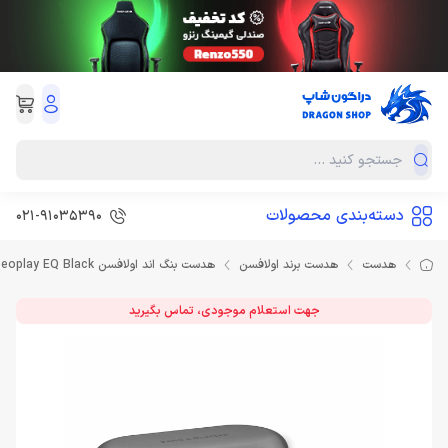
دسته‌بندی محصولات
021-91035390
هدست
هدست برند اولافسن
هدست بنگ اند اولافسن Bang And Olufsen Beoplay EQ Black
جهت استعلام موجودی، تماس بگیرید