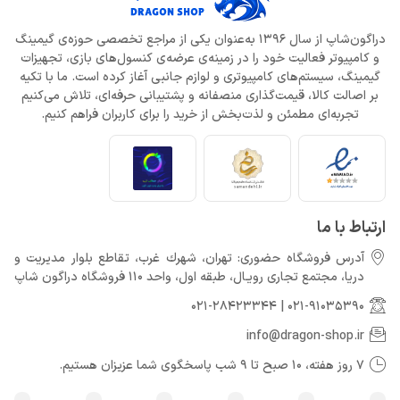
دراگون‌شاپ از سال 1396 به‌عنوان یکی از مراجع تخصصی حوزه‌ی گیمینگ
و کامپیوتر فعالیت خود را در زمینه‌ی عرضه‌ی کنسول‌های بازی، تجهیزات
گیمینگ، سیستم‌های کامپیوتری و لوازم جانبی آغاز کرده است. ما با تکیه
بر اصالت کالا، قیمت‌گذاری منصفانه و پشتیبانی حرفه‌ای، تلاش می‌کنیم
تجربه‌ای مطمئن و لذت‌بخش از خرید را برای کاربران فراهم کنیم.
ارتباط با ما
آدرس فروشگاه حضوری: تهران، شهرك غرب، تقاطع بلوار مدیریت و
دريا، مجتمع تجارى رويـال، طبقه اول، واحد 110 فروشگاه دراگون شاپ
021-28423344
|
021-91035390
info@dragon-shop.ir
7 روز هفته، 10 صبح تا 9 شب پاسخگوی شما عزیزان هستیم.