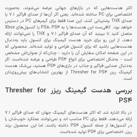
اکثر هدست‌هایی که در بازارهای جهانی عرضه می‌شوند، به‌صورت
اختصاصی برای PC ساخته شده‌اند. یعنی اگر آن‌ها از صدای فراگیر 7.1 یا
صدای THX پشتیبانی کنند، این صدا فقط برای گیمرهای PC در دسترس
خواهد بود. کافی‌ست این هدست‌ها را به PS5، PS4 یا کنسول‌های Xbox
متصل کنید تا ببینید که آن صدای فراگیر 7.1 و THX را نمی‌توانند ارائه
دهند، از این رو برای خرید هدست گیمینگ برای کنسول باید به‌دنبال
هدست‌هایی باشید که برای کنسول طراحی و تولید شده‌اند. محصولی که
در این صفحه امکان سفارش آن را دارید – چنان‌که از عنوان‌اش مشخص
است – به‌شکل اختصاصی برای انواع PS4 طراحی و عرضه شده‌است. اگر
به‌دنبال صدایی فراگیر و جذاب در بازی‌های PS4 هستید، بی‌شک هدست
گیمینگ ریزر Thresher for PS4 از بهترین انتخاب‌های پیش‌روی‌تان
است.
بررسی هدست گیمینگ ریزر Thresher for
PS4
در بالا اشاره شد که اکثر هدست‌های گیمینگ جهان که صدای فراگیر 7.1
ارائه می‌دهند، فقط برای PC مناسب اند و نمی‌توانند عملکرد خوب‌شان را
در کنسول‌ها از جمله کنسول PS4 داشته باشند، اما این محصول برند
ریزر، اختصاصی برای PS4 تولید شده‌است.