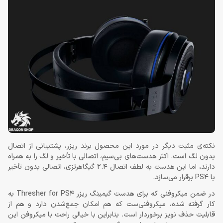
نکته‌ی مثبت دیگر در مورد این محصول برند ریزر، پشتیبانی از اتصال
بدون لگ است. اکثر هدست‌های بی‌سیم، اتصالی با تأخیر و لگ را به همراه
دارند، اما این هدست به لطف اتصال 2.4 گیگاهرتزی، اتصالی بدون تأخیر
با PS4 برقرار می‌سازد.
در ضمن میکروفنی که برای هدست گیمینگ ریزر Thresher for PS4 به
کار گرفته شده، میکروفنی‌ست که هم امکان جمع‌شدن دارد و هم از
قابلیت حذف نویز برخوردار است. بنابراین با خیالی راحت با میکروفن این