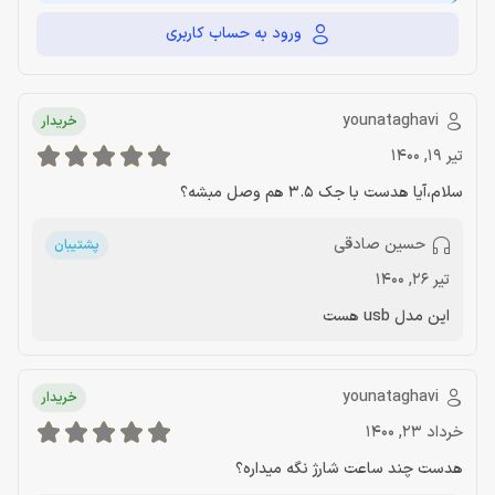
ورود به حساب کاربری
younataghavi
خریدار
تیر 19, 1400
سلام،آیا هدست با جک 3.5 هم وصل مبشه؟
حسین صادقی
پشتیبان
تیر 26, 1400
این مدل usb هست
younataghavi
خریدار
خرداد 23, 1400
هدست چند ساعت شارژ نگه میداره؟