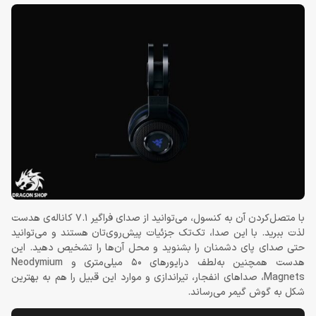
با متصل‌کردن آن به کنسول، می‌توانید از صدای فراگیر 7.1 کاناله‌ی هدست
لذت ببرید. با این صدا، تک‌تک جزئیات پیش‌روی‌تان هستند و می‌توانید
حتی صدای پای دشمنان را بشنوید و محل آن‌ها را تشخیص دهید. این
هدست همچنین به‌لطف درایورهای 50 میلی‌متری و Neodymium
Magnets، صداهای انفجار، تیراندازی و موارد این قبیل را هم به بهترین
شکل به گوش گیمر می‌رساند.