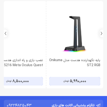
پایه نگهدارنده هدست مدل Onikuma
نصب بازی و راه اندازی هدست
TP5216 Meta Oculus Quest
ST2 RGB
2,3,3S
8,500,000
5,990,000
تومان
تومان
09224825043
تلگرام پشتیبانی اکانت های بازی