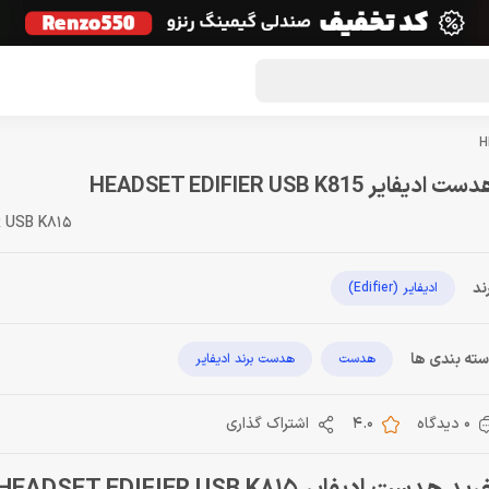
گون لوت
تماس با ما
درباره ما
مجله دراگون شاپ
ت ادیفایر HEADSET EDIFIER USB K815
R USB K815
ند
ادیفایر (Edifier)
ته بندی ها
هدست
هدست برند ادیفایر
0 دیدگاه
4.0
اشتراک گذاری