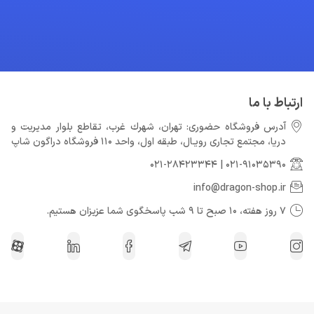
ارتباط با ما
آدرس فروشگاه حضوری: تهران، شهرك غرب، تقاطع بلوار مدیریت و
دريا، مجتمع تجارى رويـال، طبقه اول، واحد 110 فروشگاه دراگون شاپ
021-28423344
|
021-91035390
info@dragon-shop.ir
7 روز هفته، 10 صبح تا 9 شب پاسخگوی شما عزیزان هستیم.