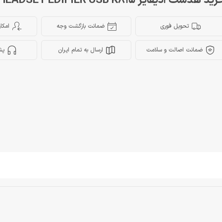
ید هدست ادیفایر HEADSET EDIFIER USB K815
تحویل فوری
ضمانت بازگشت وجه
امکا
ضمانت اصالت و سلامت
ارسال به تمام ایران
پش