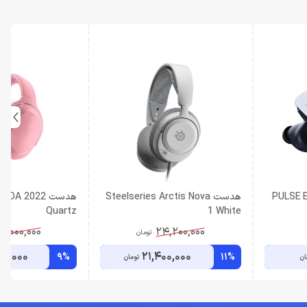
PULSE Exp
هدست Steelseries Arctis Nova
هدست A 2022
Quartz
1 White
3,000,000
24,200,000
تومان
90,000
21,400,000
9%
11%
ان
تومان