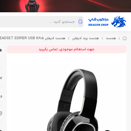
دسته‌بندی محصولات
فروش ویژه
دراگون لند
درا
هدست
هدست برند ادیفایر
هدست ادیفایر HEADSET EDIFIER USB K815
هدس
جهت استعلام موجودی، تماس بگیرید
بر
دس