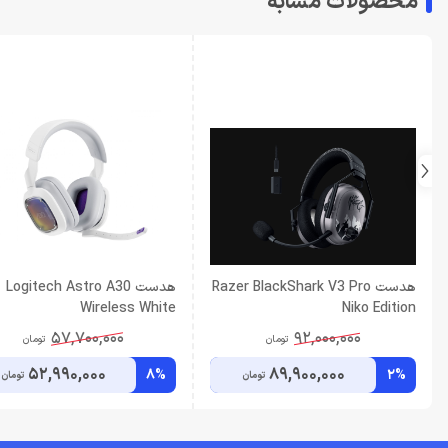
محصولات مشابه
هدست Razer BlackShark V3 Pro
هدست Logitech Astro A30
Wireless White
Niko Edition
57,700,000
92,000,000
تومان
تومان
52,990,000
89,900,000
8%
2%
تومان
تومان