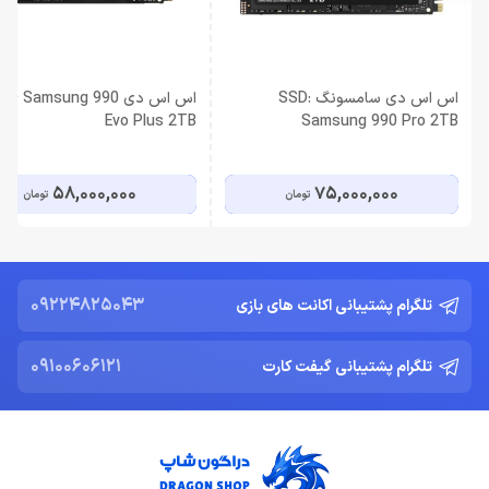
اس اس دی سامسونگ SSD:
اس اس دی D Samsung 990
Evo Plus 2TB
Samsung 990 Pro 2TB
58,000,000
75,000,000
تومان
تومان
09224825043
تلگرام پشتیبانی اکانت های بازی
09100606121
تلگرام پشتیبانی گیفت کارت