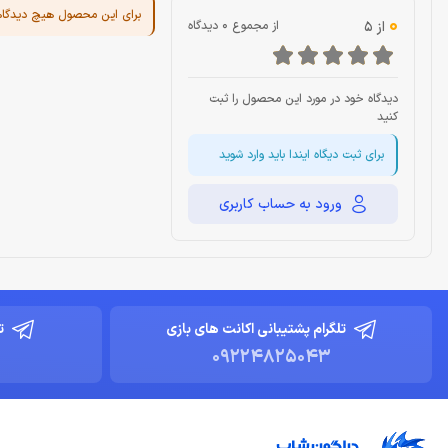
برای این محصول هیچ دیدگا
0
از 5
از مجموع 0 دیدگاه
دیدگاه خود در مورد این محصول را ثبت
کنید
برای ثبت دیگاه ایندا باید وارد شوید
ورود به حساب کاربری
تلگرام پشتیبانی اکانت های بازی
ت
09224825043