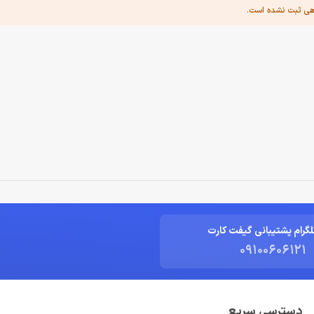
هی ثبت نشده است.
لگرام پشتیبانی گیفت کارت
09100606121
دسترسی سریع