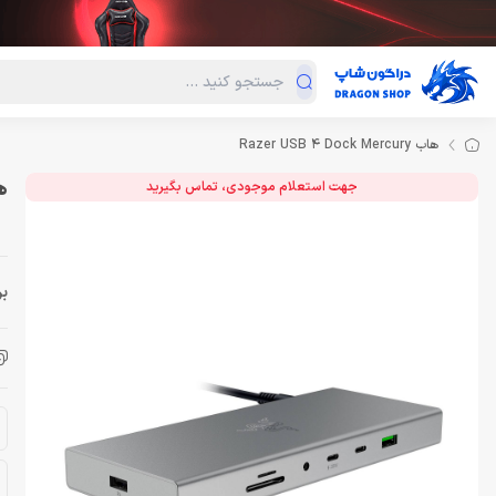
دسته‌بندی محصولات
فروش ویژه
دراگون لند
درا
هاب Razer USB 4 Dock Mercury
هاب y
جهت استعلام موجودی، تماس بگیرید
بر