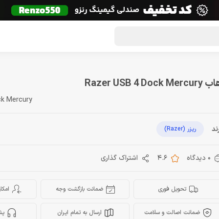
گون لوت
تماس با ما
درباره ما
مجله دراگون شاپ
Razer USB 4 Dock Mercur
ck Mercury
ند
ریزر (Razer)
0 دیدگاه
4.6
اشتراک گذاری
تحویل فوری
ضمانت بازگشت وجه
امکا
ضمانت اصالت و سلامت
ارسال به تمام ایران
پش