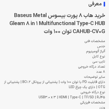
معرفی
خرید هاب 8 پورت بیسوس Baseus Metal
Gleam 8 in 1 Multifunctional Type-C HUB
CAHUB-CV0G توان 100 وات
مشخصات فنی
جنس
آلیاژ آلومینیوم
نوع کابل
تایپ سی
تعداد درگاه خروجی
8 عدد
سایر توضیحات
دارای قابلیت PD با توان 100 وات | پشتیبانی از پروتکل BC1.2 | پشتیبانی از
OTG | دارای یک چراغ LED
نوع درگاه خروجی
USB3.0 x 3 | HDMI | Type-C | TF/SD | RJ45
مشخصات فیزیکی
وزن