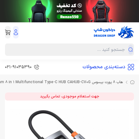
دسته‌بندی محصولات
021-91035390
هاب 8 پورت بیسوس Baseus Metal Gleam 8 in 1 Multifunctional Type-C HUB CAHUB-CV0G توان 100 وات
جهت استعلام موجودی، تماس بگیرید