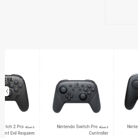
Ninten
دسته Nintendo Switch Pro
دسته tch 2 Pro
ident Evil Requiem
Controller