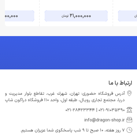
Edition
,000,000
21,000,000
ان
تومان
ارتباط با ما
آدرس فروشگاه حضوری: تهران، شهرك غرب، تقاطع بلوار مدیریت و
دريا، مجتمع تجارى رويـال، طبقه اول، واحد 110 فروشگاه دراگون شاپ
021-28423344
|
021-91035390
info@dragon-shop.ir
7 روز هفته، 10 صبح تا 9 شب پاسخگوی شما عزیزان هستیم.