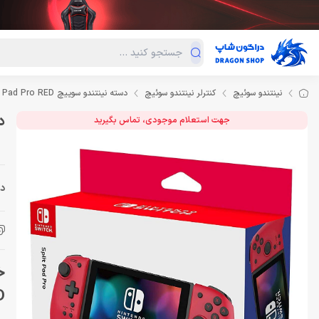
دسته‌بندی محصولات
فروش ویژه
دراگون لند
درا
نینتندو سوئیچ
کنترلر نینتندو سوئیچ
دسته نینتندو سوییچ Nintendo Switch Hori Split Pad Pro RED
دست
جهت استعلام موجودی، تماس بگیرید
دس
D