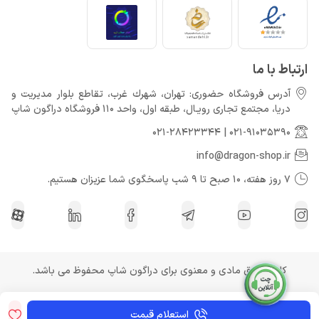
ارتباط با ما
آدرس فروشگاه حضوری: تهران، شهرك غرب، تقاطع بلوار مدیریت و
دريا، مجتمع تجارى رويـال، طبقه اول، واحد 110 فروشگاه دراگون شاپ
021-28423344
|
021-91035390
info@dragon-shop.ir
7 روز هفته، 10 صبح تا 9 شب پاسخگوی شما عزیزان هستیم.
کلیه حقوق مادی و معنوی برای دراگون شاپ محفوظ می باشد.
استعلام قیمت