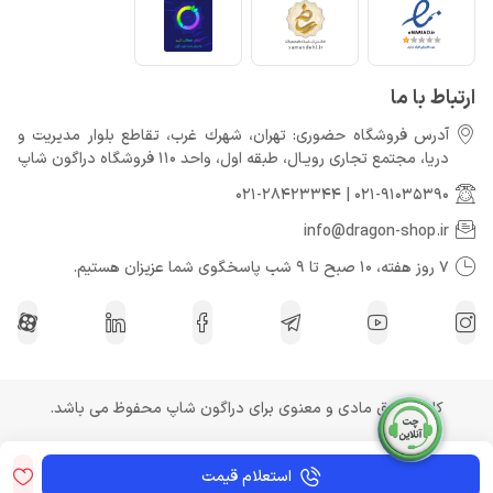
ارتباط با ما
آدرس فروشگاه حضوری: تهران، شهرك غرب، تقاطع بلوار مدیریت و
دريا، مجتمع تجارى رويـال، طبقه اول، واحد 110 فروشگاه دراگون شاپ
021-28423344
|
021-91035390
info@dragon-shop.ir
7 روز هفته، 10 صبح تا 9 شب پاسخگوی شما عزیزان هستیم.
کلیه حقوق مادی و معنوی برای دراگون شاپ محفوظ می باشد.
استعلام قیمت