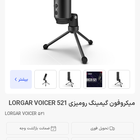
بیشتر
میکروفون گیمینگ رومیزی LORGAR VOICER 521
LORGAR VOICER 521
تحویل فوری
ضمانت بازگشت وجه