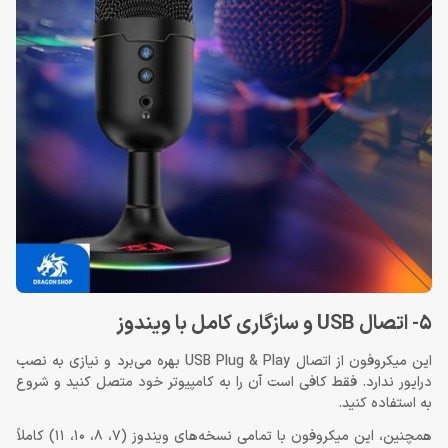
5- اتصال USB و سازگاری کامل با ویندوز
این میکروفون از اتصال USB Plug & Play بهره می‌برد و نیازی به نصب
درایور ندارد. فقط کافی است آن را به کامپیوتر خود متصل کنید و شروع
به استفاده کنید.
همچنین، این میکروفون با تمامی نسخه‌های ویندوز (7، 8، 10، 11) کاملاً