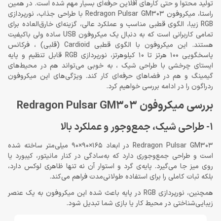
تولید محتوا و حتی کارهای آفلاین حرفه‌ای بسیار مهم شده است. در همین
راستا، میکروفون Redragon Pulsar GM303 با طراحی جذاب، نورپردازی
RGB زیبا، الگوی قطبی مناسب و عملکرد عالی، گزینه‌ای خارق‌العاده برای
تمامی کاربرانی است که به دنبال یک میکروفون USB ساده ولی باکیفیت
هستند. این میکروفون با الگوی قطبی Cardioid (قلبی) ، فرکانس
پاسخگویی 100 هرتز تا 10 کیلوهرتز، نورپردازی RGB قابل تنظیم و پایه
ایستای چرخشی با طراحی شیک ، به خوبی می‌تواند هم در محیط‌های
گیمینگ و هم در فضاهای حرفه‌ای کار کند. ویژگی‌های این میکروفون
ردراگون را در ادامه بررسی خواهیم کرد.
بررسی میکروفون Redragon Pulsar GM303
1- طراحی شیک، جمع‌وجور و عملکرد بالا
Redragon Pulsar GM303 در ابعاد 165×90×90 میلی‌متر ساخته شده
است و طراحی جمع‌وجوری دارد که به‌‌سادگی در کنار مانیتور، کیبورد یا
روی میز جا می‌گیرد. پایه‌ی گرد و استوار آن نه تنها ظاهری لوکس دارد،
بلکه ثبات کاملی را برای استفاده طولانی‌مدت فراهم می‌کند.
همچنین، نورپردازی RGB در پایه باعث شده این میکروفون به یک عنصر
زیبایی‌شناختی در محیط کار یا بازی شما تبدیل شود.