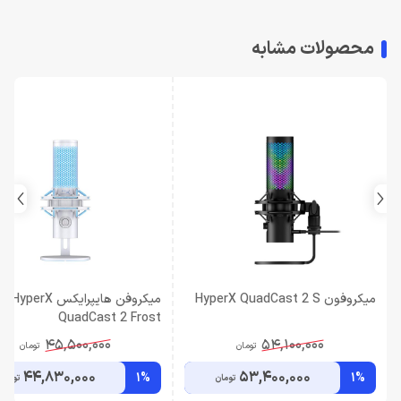
محصولات مشابه
میکروفون HyperX QuadCast 2 S
میکروفن هایپرایکس HyperX
QuadCast 2 Frost
45,500,000
54,100,000
تومان
تومان
44,830,000
53,400,000
1%
1%
تومان
تومان