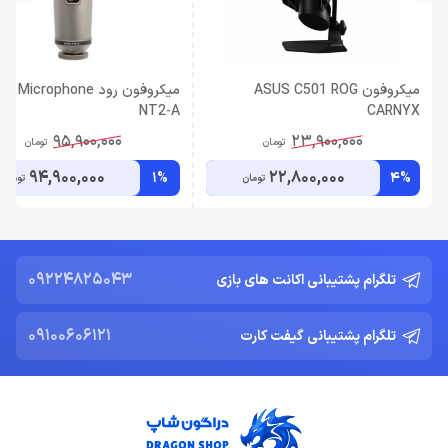
میکروفون ASUS C501 ROG
میکروفون رود  Microphone
NT2-A
CARNYX
95,900,000
23,900,000
تومان
تومان
94,900,000
22,800,000
1%
4%
تومان
تومان
09224825043
تلگرام پشتیبانی اکانت های بازی
09100606121
تلگرام پشتیبانی گیفت کارت