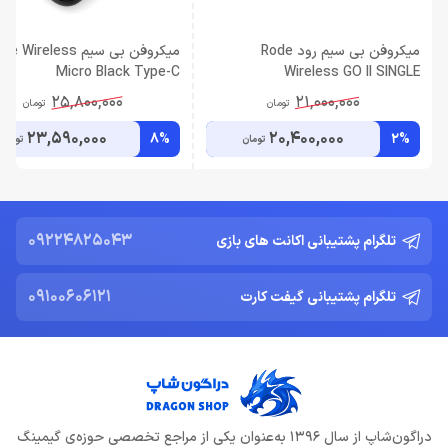
میکروفن بی سیم رود Rode
میکروفن بی سیم  Wireless
Micro Black Type-C
Wireless GO II SINGLE
25,800,000
21,000,000
تومان
تومان
23,590,000
20,400,000
8%
2%
تومان
تومان
09224825043
تلگرام پشتیبانی اکانت های بازی
09100606121
تلگرام پشتیبانی گیفت کارت
دراگون‌شاپ از سال 1396 به‌عنوان یکی از مراجع تخصصی حوزه‌ی گیمینگ