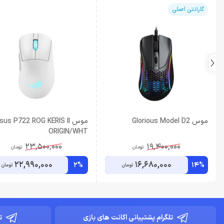
گارانتی اصلی
موس Glorious Model D2
موس sus P722 ROG KERIS II
ORIGIN/WHT
23,500,000
19,400,000
تومان
تومان
22,990,000
16,680,000
2%
14%
تومان
تومان
تلگرام پشتیبانی اکانت های بازی
ت