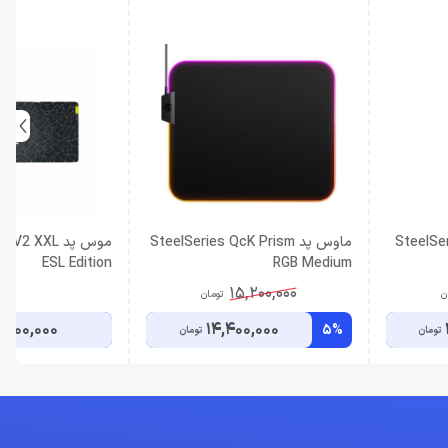
SteelSeri
ماوس پد SteelSeries QcK Prism
موس پد 2 XXL
ESL Edition
RGB Medium
15,200,000
ن
تومان
9,900,000
14,400,000
5%
تومان
تومان