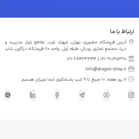
ارتباط با ما
آدرس فروشگاه حضوری: تهران، شهرك غرب، تقاطع بلوار مدیریت و
دريا، مجتمع تجارى رويـال، طبقه اول، واحد 110 فروشگاه دراگون شاپ
021-28423344
|
021-91035390
info@dragon-shop.ir
7 روز هفته، 10 صبح تا 9 شب پاسخگوی شما عزیزان هستیم.