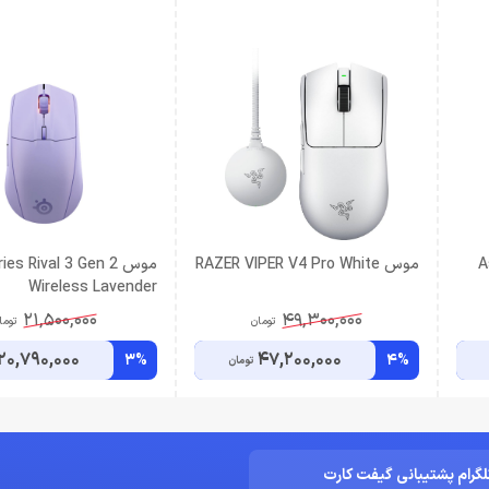
A
موس RAZER VIPER V4 Pro White
موس es Rival 3 Gen 2
Wireless Lavender
21,500,000
49,300,000
تومان
توما
20,790,000
47,200,000
3%
4%
تومان
لگرام پشتیبانی گیفت کارت