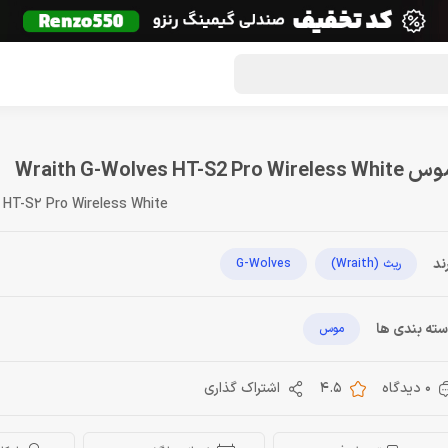
گون لوت
تماس با ما
درباره ما
مجله دراگون شاپ
Wraith G-Wolves HT-S2 Pro Wireless Wh
 HT-S2 Pro Wireless White
ند
ریث (Wraith)
G-Wolves
ته بندی ها
موس
0 دیدگاه
4.5
اشتراک گذاری