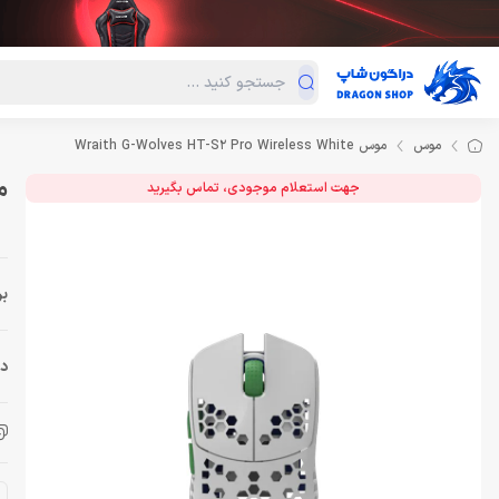
دسته‌بندی محصولات
فروش ویژه
دراگون لند
درا
موس
موس Wraith G-Wolves HT-S2 Pro Wireless White
موس ite
جهت استعلام موجودی، تماس بگیرید
بر
دس