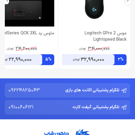
موس Logitech GPro 2
ماوس پد SteelSeries QCK 3XL
Lightspeed Black
24,200,000
34,000,000
تومان
تومان
22,990,000
32,990,000
5%
2%
تومان
تومان
09224825043
تلگرام پشتیبانی اکانت های بازی
09100606121
تلگرام پشتیبانی گیفت کارت