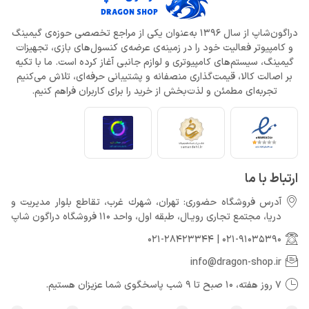
دراگون‌شاپ از سال 1396 به‌عنوان یکی از مراجع تخصصی حوزه‌ی گیمینگ
و کامپیوتر فعالیت خود را در زمینه‌ی عرضه‌ی کنسول‌های بازی، تجهیزات
گیمینگ، سیستم‌های کامپیوتری و لوازم جانبی آغاز کرده است. ما با تکیه
بر اصالت کالا، قیمت‌گذاری منصفانه و پشتیبانی حرفه‌ای، تلاش می‌کنیم
تجربه‌ای مطمئن و لذت‌بخش از خرید را برای کاربران فراهم کنیم.
ارتباط با ما
آدرس فروشگاه حضوری: تهران، شهرك غرب، تقاطع بلوار مدیریت و
دريا، مجتمع تجارى رويـال، طبقه اول، واحد 110 فروشگاه دراگون شاپ
021-28423344
|
021-91035390
info@dragon-shop.ir
7 روز هفته، 10 صبح تا 9 شب پاسخگوی شما عزیزان هستیم.