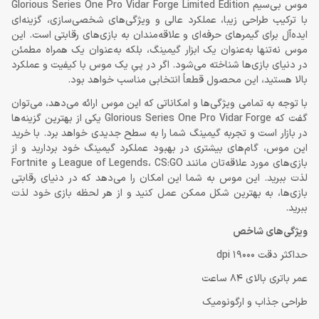
موس بی‌سیم Glorious Series One Pro Vidar Forge Limited Edition
با ترکیب طراحی زیبا، عملکرد عالی و ویژگی‌های شخصی‌سازی، گزینه‌ای
ایده‌آل برای گیمرهای حرفه‌ای و علاقه‌مندان به بازی‌های رقابتی است. این
موس نه‌تنها به‌عنوان یک ابزار گیمینگ، بلکه به‌عنوان یک همراه مطمئن
در دنیای بازی‌ها شناخته می‌شود. اگر در پیِ یک موس با کیفیت و عملکرد
بالا هستید، این محصول قطعاً انتخابی مناسب خواهد بود.
با توجه به تمامی ویژگی‌ها و امکاناتی که این موس ارائه می‌دهد، می‌توان
گفت که Glorious Series One Pro Vidar Forge یکی از بهترین گزینه‌ها
در بازار است و تجربه گیمینگ شما را به سطح جدیدی خواهد برد. با خرید
این موس، گام‌های بیشتری در بهبود عملکرد گیمینگ خود بردارید و از
بازی‌های مورد علاقه‌تان مانند League of Legends، CS:GO و Fortnite
لذت ببرید. این موس به شما این امکان را می‌دهد که در دنیای رقابتی
بازی‌ها، به بهترین شکل ممکن عمل کنید و از هر لحظه بازی خود لذت
ببرید.
ویژگی‌های شاخص
حداکثر دقت 19000 dpi
عمر باتری بالای 84 ساعت
طراحی جذاب و ارگونومیک