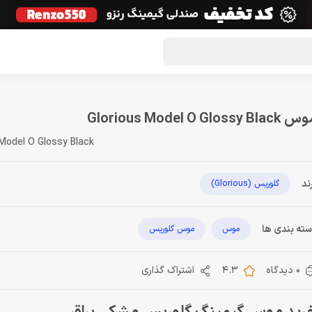
گون لوت
تماس با ما
درباره ما
مجله دراگون شاپ
Glorious Model O Glossy Blac
Model O Glossy Black
ند
گلوریس (Glorious)
ته بندی ها
موس
موس گلوریس
0 دیدگاه
4.3
اشتراک گذاری