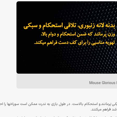
Mouse Glorious 
ی پَرمانند
و استحکام بالاست. در طول بازی به ندرت ممکن است سوراخها را ا
د فراهم میکنند.