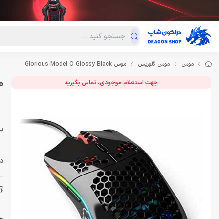
دسته‌بندی محصولات
فروش ویژه
دراگون لند
درا
موس
موس گلوریس
موس Glorious Model O Glossy Black
موس k
جهت استعلام موجودی، تماس بگیرید
بر
دس