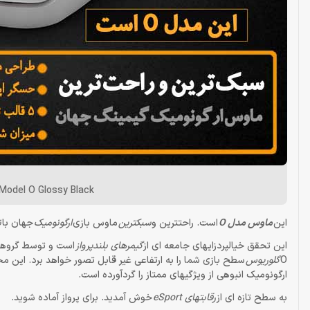
Model O Glossy Black
این
ماوس مدل O
است. راحتترین و
سبکترین
ماوس بازی
ارگونومیک
جهان با
ن
این تحقق خیالپردزایهای جامعه ای از
گیمرهای بلندپرواز
است و توسط گروهی ت
O
گلوریوس
سطح بازی شما را به ارتفاعی غیر قابل تصور خواهد برد. این 
ارگونومیک انبوهی از ویژگیهای ممتاز را گردآورده است.
به سطح تازه ای از
رقابتهای eSport
خوش آمدید. برای پرواز آماده شوید.