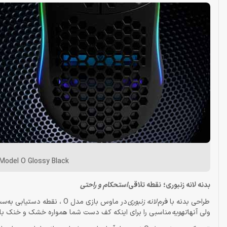
Model O Glossy Black
بدنه لانه زنبوری؛ نقطه تلاقی
استحکام و راحتی
طراحی بدنه با فرم
لانه زنبوری
در ماوس بازی مدل O ، نقطه دستیابی به
سبک
ولی آنها
تهویه
مناسبی را برای اینکه کف دست شما همواره خشک و خنک باش