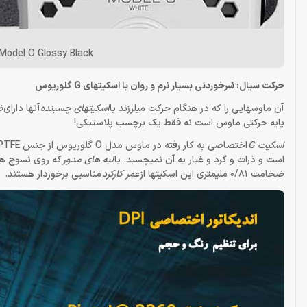
Model O Glossy Black
حرکت سیال: سُرخوردنی بسیار نرم و روان با اسکیتهای G گلوریوس
آن ماوسهایی را که در هنگام حرکت میلرزند یا
اسکیتهای چسبنده
آنها دارای
ض
پایه حرکتی ماوس است نه فقط یک برچسب پلاستیکی!
اسکیت G
است و ذرات و گرد و غبار به آن نمیچسبد. با
لبه های مدور
که روی نسوج هر
ضخامت 0/81 ملیمتری این اسکیتها از
عمر کارکرد
مناسبی برخوردار هستند.