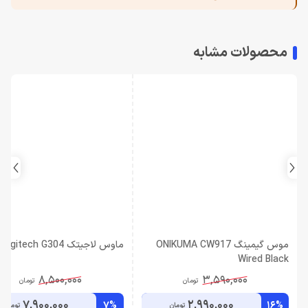
محصولات مشابه
موس گیمینگ ONIKUMA CW917
ماوس لاجیتک Logitech G304
Wired Black
8,500,000
3,590,000
تومان
تومان
7,900,000
2,990,000
7%
16%
تومان
تومان