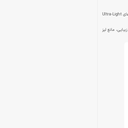
یکی از مهم‌ترین ویژگی‌های AJ139P NL V3 ULTRA وزن فوق‌العاده پایین آن است. این ماوس تنها حدود 63 گرم وزن دارد که آن را در دسته‌ی ماوس‌های Ultra-Light
 سطح مات بدنه علاوه بر زیبایی، مانع لیز