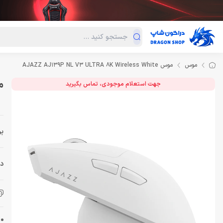
دسته‌بندی محصولات
فروش ویژه
دراگون لند
درا
موس
موس AJAZZ AJ139P NL V3 ULTRA 8K Wireless White
موس ite
جهت استعلام موجودی، تماس بگیرید
بر
دس