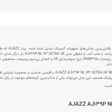
در سال‌های اخیر، بازار ماوس‌های گیمینگ س
توانسته توجه گیمرهای حرفه‌ای و علاقه‌مندان به تجهیزات اقتصادی اما قدرتمند را جلب
با برندهای بزرگ آماده است. این ماوس با ترکیب وزن بسیار سبک، سنسور پرچمدار PAW3950، نرخ نمونه‌برداری 8K و
ارد.
در این صفحه از فروشگاه دراگون‌شاپ، امکان خرید موس AJAZZ AJ139P NL V3 ULTRA 8K Wireless White با قیمتی
ونیک هستید، این مدل می‌تواند یکی از جذاب‌ترین گزینه‌های موجود در بازار با
است: