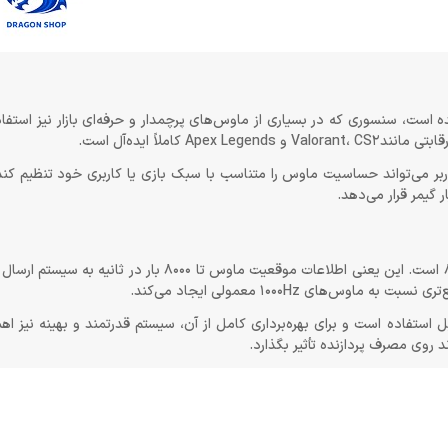
AJ13 به سنسور قدرتمند PixArt PAW3950 مجهز شده است، سنسوری که در بسیاری از ماوس‌های پرچمدار و حرفه‌ای بازار نی
املاً ایده‌آل است.
 بالا – 42000 Dpi – نیز فراهم شده و کاربر می‌تواند حساسیت ماوس را متناسب با سبک بازی یا کاربری خود تن
یکی از مهم‌ترین نقاط قوت این مدل، پشتیبانی از Polling Rate تا 8000Hz است. این یعنی اطلاعات موقعیت 
ی 1000Hz معمولی ایجاد می‌کند.
باید توجه داشت که نرخ 8K بیشتر در حالت Wired و NearLink قابل استفاده است و برای بهره‌برداری کامل از آن، سیستم قدرتمند و به