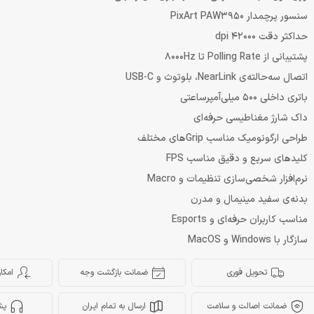
سنسور پرچمدار PixArt PAW3950
حداکثر دقت 42000 dpi
پشتیبانی از Polling Rate تا 8000Hz
اتصال سه‌حالته‌ی NearLink، بلوتوث و USB-C
باتری داخلی 500 میلی‌آمپرساعتی
داک شارژ مغناطیسی حرفه‌ای
طراحی ارگونومیک مناسب Gripهای مختلف
کلیدهای سریع و دقیق مناسب FPS
نرم‌افزار شخصی‌سازی تنظیمات و Macro
بدنه‌ی سفید مینیمال و مدرن
مناسب کاربران حرفه‌ای و Esports
سازگار با Windows و MacOS
تحویل فوری
ضمانت بازگشت وجه
امکا
ضمانت اصالت و سلامت
ارسال به تمام ایران
پش