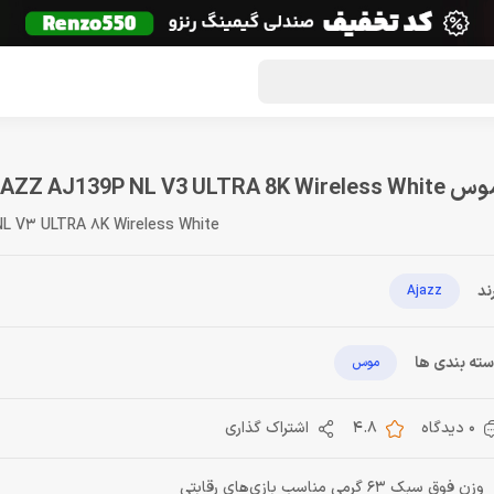
گون لوت
تماس با ما
درباره ما
مجله دراگون شاپ
AJAZZ AJ139P NL V3 ULTRA 8K Wireless Wh
L V3 ULTRA 8K Wireless White
ند
Ajazz
ته بندی ها
موس
0 دیدگاه
4.8
اشتراک گذاری
وزن فوق سبک 63 گرمی مناسب بازی‌های رقابتی