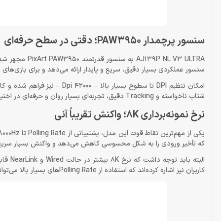
سنسور پرچمدار PAW3950؛ دقتی در سطح حرفه‌ای
9P NL V3 ULTRA
سنسور عملکردی بسیار دقیق، سریع و پایدار ارائه می‌دهد و برای بازی‌های رقابتی مانندValorant، CS2 و Apex Legends ک
امکان تنظیم DPI تا سطوح بسیار
شتاب ناخواسته و Tracking دقیق، تجربه‌ای بسیار روان و حرفه‌ای در اختیار گیمر قرار می‌دهد.
نرخ نمونه‌برداری 8K؛ واکنش تقریباً آنی
که تأخیر ورودی را به شکل محسوسی کاهش می‌دهد و واکنش بسیار سریع‌تری نسبت به ماوس‌ها
البته 
کاربران نیز اشاره کرده‌اند که استفاده از Polling Rateهای بسیار بالا می‌تواند روی مصرف پردازنده تأثیر بگذارد.