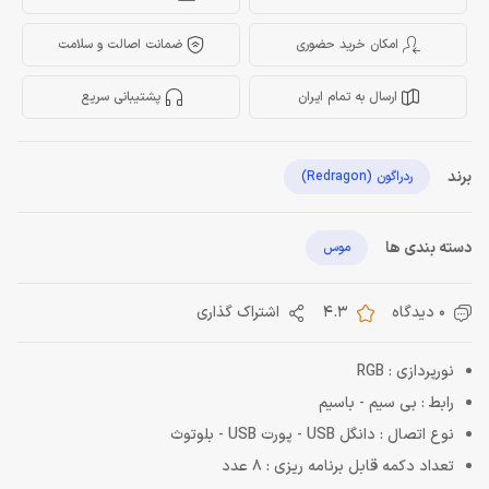
امکان خرید حضوری
ضمانت اصالت و سلامت
ارسال به تمام ایران
پشتیبانی سریع
برند
ردراگون (Redragon)
دسته بندی ها
موس
0 دیدگاه
4.3
اشتراک گذاری
نورپردازی : RGB
رابط : بی سیم - باسیم
نوع اتصال : دانگل USB - پورت USB - بلوتوث
تعداد دکمه قابل برنامه ریزی : 8 عدد