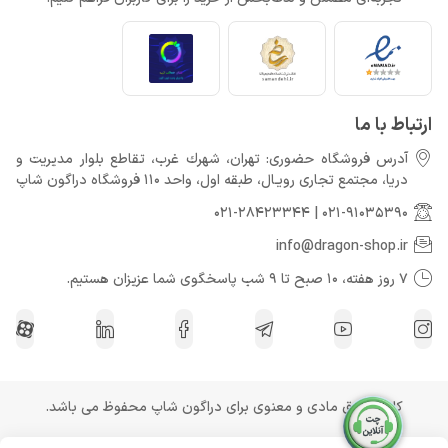
ارتباط با ما
آدرس فروشگاه حضوری: تهران، شهرك غرب، تقاطع بلوار مدیریت و
دريا، مجتمع تجارى رويـال، طبقه اول، واحد 110 فروشگاه دراگون شاپ
021-28423344
|
021-91035390
info@dragon-shop.ir
7 روز هفته، 10 صبح تا 9 شب پاسخگوی شما عزیزان هستیم.
کلیه حقوق مادی و معنوی برای دراگون شاپ محفوظ می باشد.