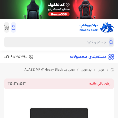
دسته‌بندی محصولات
021-91035390
موس
پد موس
موس پد AJAZZ MP02 Heavy Black
25
:
30
:
53
زمان باقی مانده