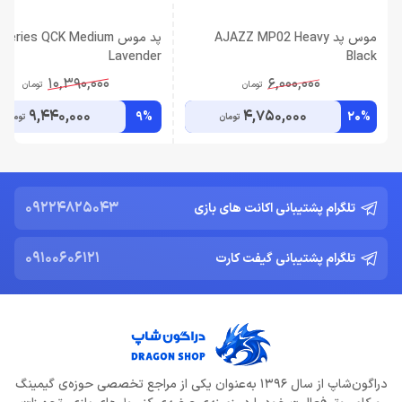
موس پد AJAZZ MP02 Heavy
پد موس series QCK Medium
Lavender
Black
10,390,000
6,000,000
تومان
تومان
9,440,000
4,750,000
9%
20%
تومان
تومان
09224825043
تلگرام پشتیبانی اکانت های بازی
09100606121
تلگرام پشتیبانی گیفت کارت
دراگون‌شاپ از سال 1396 به‌عنوان یکی از مراجع تخصصی حوزه‌ی گیمینگ