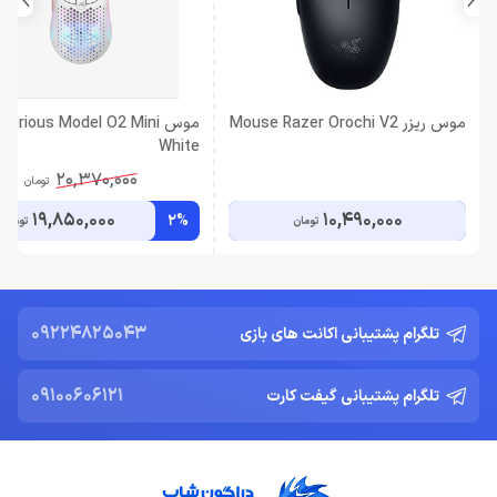
موس ریزر Mouse Razer Orochi V2
موس Glorious Model O2 Mini
White
20,370,000
تومان
19,850,000
10,490,000
2%
تومان
تومان
09224825043
تلگرام پشتیبانی اکانت های بازی
09100606121
تلگرام پشتیبانی گیفت کارت