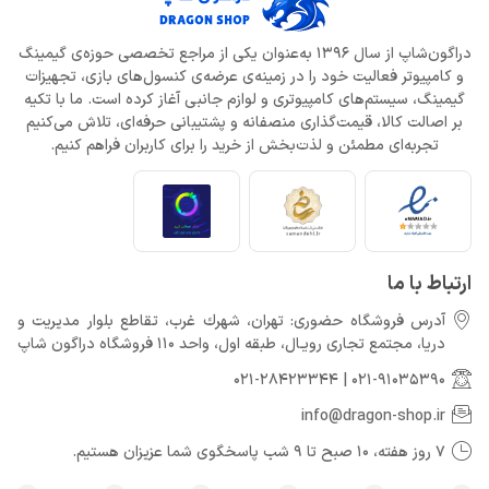
دراگون‌شاپ از سال 1396 به‌عنوان یکی از مراجع تخصصی حوزه‌ی گیمینگ
و کامپیوتر فعالیت خود را در زمینه‌ی عرضه‌ی کنسول‌های بازی، تجهیزات
گیمینگ، سیستم‌های کامپیوتری و لوازم جانبی آغاز کرده است. ما با تکیه
بر اصالت کالا، قیمت‌گذاری منصفانه و پشتیبانی حرفه‌ای، تلاش می‌کنیم
تجربه‌ای مطمئن و لذت‌بخش از خرید را برای کاربران فراهم کنیم.
ارتباط با ما
آدرس فروشگاه حضوری: تهران، شهرك غرب، تقاطع بلوار مدیریت و
دريا، مجتمع تجارى رويـال، طبقه اول، واحد 110 فروشگاه دراگون شاپ
021-28423344
|
021-91035390
info@dragon-shop.ir
7 روز هفته، 10 صبح تا 9 شب پاسخگوی شما عزیزان هستیم.