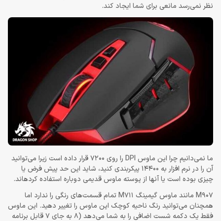
نظر نمی‌رسد مانعی برای شما ایجاد کند.
ما نمی‌دانیم چرا این ماوس DPI را روی 7200 قرار داده است زیرا می‌توانید
آن را در نرم افزار به 14400 پیکربندی کنید، شاید این حد پیش فرض یا
چیزی بوده است یا آنها از پوسته ماوس قدیمی دوباره استفاده کرده‎اند.
M907 مانند ماوس گیمینگ M711 تمام قسمت‌های رنگی را ندارد اما
همچنان می‌توانید رنگ ناحیه کوچک این ماوس را تغییر دهید. این ماوس
فقط یک دکمه شست اضافی را به شما می‌دهد (8 به جای 7 قابل برنامه