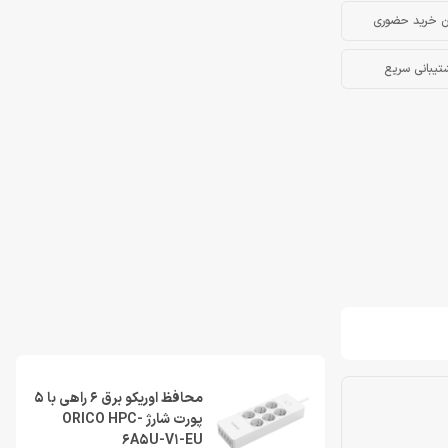
ن خرید حضوری
تیبانی سریع
محافظ اوریکو برق 6 راهی با 5
پورت شارژ ORICO HPC-
6A5U-V1-EU