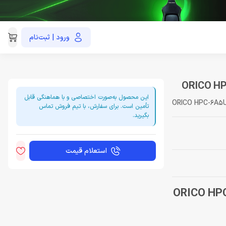
ورود | ثبت‌نام
021-91035390
این محصول به‌صورت اختصاصی و با هماهنگی قابل
ORICO HPC-6A5U
تأمین است. برای سفارش، با تیم فروش تماس
بگیرید.
استعلام قیمت
ورت شارژ ORICO HPC-6A5U-V1-