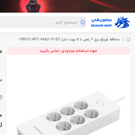
دسته‌بندی محصولات
فروش ویژه
دراگون لند
درا
محافظ اوریکو برق 6 راهی با 5 پورت شارژ ORICO HPC-6A5U-V1-EU
محا
جهت استعلام موجودی، تماس بگیرید
بر
U