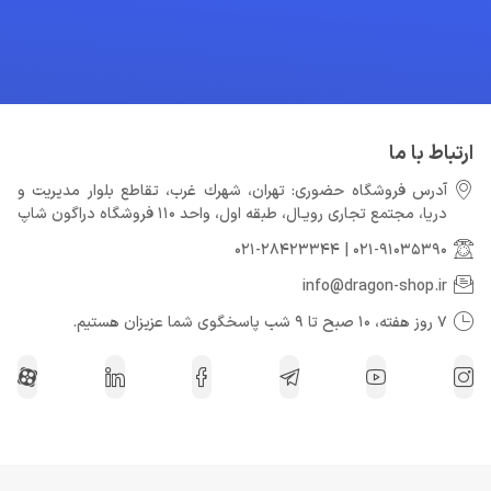
ارتباط با ما
آدرس فروشگاه حضوری: تهران، شهرك غرب، تقاطع بلوار مدیریت و
دريا، مجتمع تجارى رويـال، طبقه اول، واحد 110 فروشگاه دراگون شاپ
021-28423344
|
021-91035390
info@dragon-shop.ir
7 روز هفته، 10 صبح تا 9 شب پاسخگوی شما عزیزان هستیم.