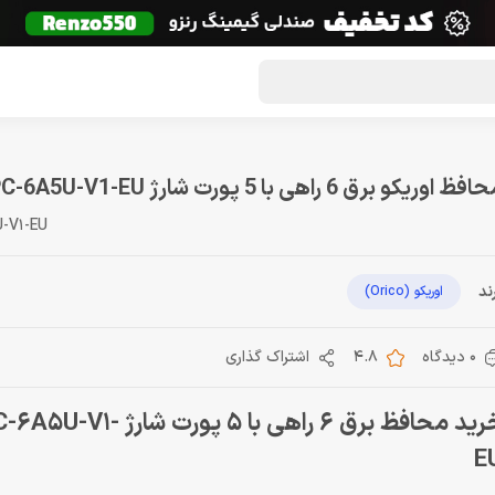
گون لوت
تماس با ما
درباره ما
مجله دراگون شاپ
فظ اوریکو برق 6 راهی با 5 پورت شارژ ORICO HPC-6A5U-V1-EU
-V1-EU
ند
اوریکو (Orico)
0 دیدگاه
4.8
اشتراک گذاری
خرید محافظ برق 6 راهی با 5 پ
E