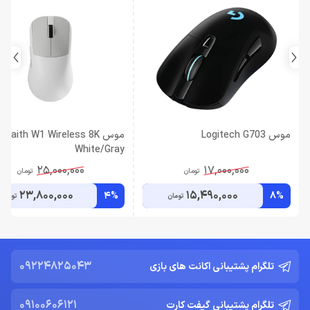
موس Logitech G703
موس Wraith W1 Wireless 8K
White/Gray
25,000,000
17,000,000
تومان
تومان
23,800,000
15,490,000
4%
8%
تومان
تومان
09224825043
تلگرام پشتیبانی اکانت های بازی
09100606121
تلگرام پشتیبانی گیفت کارت