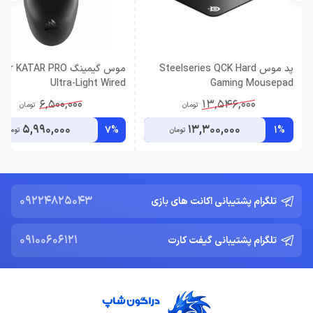
پد موس Steelseries QCK Hard
موس گیمینگ r KATAR PRO
Ultra-Light Wired
Gaming Mousepad
6,500,000
13,546,000
تومان
تومان
5,990,000
13,300,000
7%
1%
تومان
تومان
09224825043
تلگرام پشتیبانی اکانت های بازی
09100606121
تلگرام پشتیبانی گیفت کارت