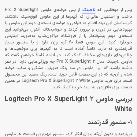
پس از موفقیتی که
لاجیتک
از پسِ عرضه‌ی ماوس Pro X Superlight
داشت و استقبال عالی‌‌ای که گیمرها از این ماوس فوق‌‌سبک داشتند،
کارشناسان این برند اقدام به طراحی و عرضه‌ی نسخه‌ی دوم این ماوس با
بهبودهایی در درون و بیرون کردند و خوشبختانه اکنون می‌توانید این
نسخه‌ی دوم پیشرفته‌تر را از فروشگاه دراگون‌شاپ به‌صورت اینترنتی
خریداری کنید. این موس فقط 60 گرم وزن دارد و با سنسور بسیار
قدرتمندی که دارد، کاملاً آماده است تا به گیمرها برای موقعیت‌ها و
چالش‌های بازی‌های مختلف کمک کند. در ادامه کاملاً خواهیم گفت که
ماوس لاجیتک مدل Pro X SuperLight 2 چه ویژگی‌هایی دارد. در نظر
داشته باشید که این ماوس در سه رنگ صورتی، مشکی و سفید عرضه
شده و آن‌چه که در این صفحه قابل خرید است، رنگ سفید این محصول
است. برای خرید ماوس Logitech Pro X SuperLight 2 White در همین
صفحه روی «افزودن به سبد خرید» کلیک کنید.
بررسی ماوس Logitech Pro X SuperLight 2
White
1- سنسور قدرتمند
بی‌تردید و بدون آن‌که بتوان انکار کرد، سنسور مهم‌ترین قسمت هر ماوس