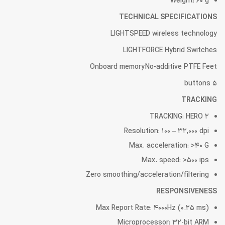
Weight: 60 g
TECHNICAL SPECIFICATIONS
LIGHTSPEED wireless technology
LIGHTFORCE Hybrid Switches
Onboard memory No-additive PTFE Feet
5 buttons
TRACKING
TRACKING: HERO 2
Resolution: 100 – 32,000 dpi
Max. acceleration: >40 G
Max. speed: >500 ips
Zero smoothing/acceleration/filtering
RESPONSIVENESS
Max Report Rate: 4000Hz (0.25 ms)
Microprocessor: 32-bit ARM