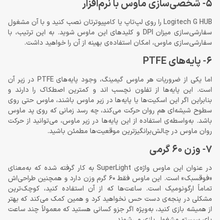
5- شخصی‌سازی ماوس با نرم‌افزار
Logitech G HUB را روی لپ‌تاپ یا کامپیوترتان نصب کنید و با آن مشغول
سفارشی‌سازی میزان DPI و کلیدهای این ماوس شوید. به این ترتیب، با
سفارشی‌سازی ماوس، امکان استفاده‌ی بهینه از آن را خواهید داشت.
6- پایه‌های PTFE
اما یکی از ضروریات هر ماوس گیمینگ، وجود پایه‌های PTFE در زیر آن
است. این پایه‌ها از تفلون نچسب اند و کمترین اصطکاک را دارند و
بنابراین اگر این اسکیت‌ها یا پایه‌ها در زیر ماوس باشند، ماوس حتی روی
سطوح شیشه‌ای هم روان حرکت می‌کند، چه رسد زمانی که روی پد ماوس
باشد. به‌واسطه‌ی استفاده از این پایه‌ها در زیر ماوس، می‌توانید از حرکت
روان ماوس در چالش‌برانگیزترین موقعیت‌ها مطمئن باشید.
7- وزن 60 گرمی
در عنوان این ماوس واژه‌ی SuperLight به کار گرفته شده که به‌معنای
«فوق‎سبک» است. این ماوس فقط 60 گرم وزن دارد و همچنین طراحی‌اش
تماماً ارگونومیک است. ساعت‌ها که از آن استفاده کنید، کوچک‌ترین
مشکلی در پنجه‌ی دست حس نخواهید کرد و همین کمک می‌کند که بهتر
از همیشه بازی کنید، به‌ویژه اگر جزو کسانی هستید که معمولاً چند ساعت
پای سیستم مشغول بازی می‌شوند.