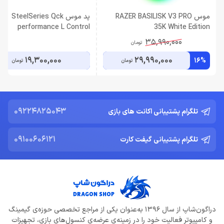
موس RAZER BASILISK V3 PRO
پد موس SteelSeries Qck
performance L Control
35K White Edition
35,990,000
تومان
19,300,000
29,990,000
16%
تومان
تومان
09224825043
تلگرام پشتیبانی اکانت های بازی
09100606121
تلگرام پشتیبانی گیفت کارت
دراگون‌شاپ از سال 1396 به‌عنوان یکی از مراجع تخصصی حوزه‌ی گیمینگ
و کامپیوتر فعالیت خود را در زمینه‌ی عرضه‌ی کنسول‌های بازی، تجهیزات