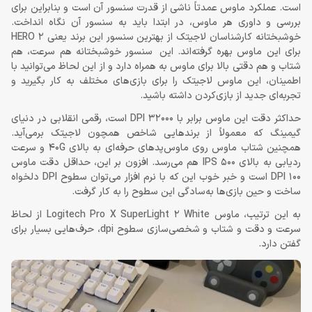
است. عملکرد ماوس عمدتاً ناشی از قدرت سنسور آن است و بنابراین برای
بررسی و داوری هر ماوس، در ابتدا باید به سنسور آن نگاه انداخت.
خوشبختانه کارشناسان لاجیتک از بهترین سنسور این برند یعنی HERO 2
برای این ماوس بهره گرفته‌اند. این سنسور خوشبختانه هم سرعت، هم
شتاب و هم دقتی بالا برای ماوس به همراه دارد و از این لحاظ می‌توانید با
اطمینان، این ماوس لاجیتک را برای بازی‌های مختلف به کار بگیرید و
تجربه‌ای جدید از بازی‌کردن داشته باشید.
حداکثر دقت این ماوس برابر با 32000 DPI است، رقمی انقلابی در دنیای
گیمینگ که معمولاً از برندهایی شاخص همچون لاجیتک برمی‌آید.
همچنین شتاب ماوس روی ماوس‌پدهای حرفه‌ای به بالای 40G و سرعت
ردیابی به بالای 500 IPS هم می‌رسد. افزون بر این، حداقل دقت ماوس
100 DPI است و خبر خوب این که با نرم افزار می‌توان سطوح DPI دلخواه
ساخت و حین بازی‌ها به‌سادگی این سطوح را به کار گرفت.
به این ترتیب، ماوس Logitech Pro X SuperLight 2 White از لحاظ
سرعت و دقت و شتاب و شخصی‌سازی سطوح dpi، حرف‌هایی بسیار برای
گفتن دارد.