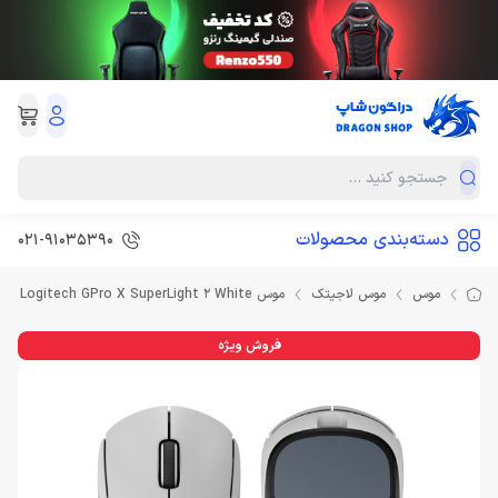
دسته‌بندی محصولات
021-91035390
موس
موس لاجیتک
موس Logitech GPro X SuperLight 2 White
فروش ویژه