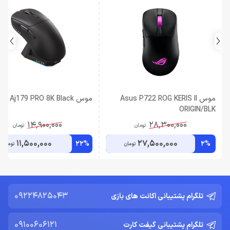
موس Asus P722 ROG KERIS II
موس Ajazz Aj179 PRO 8K Black
ORIGIN/BLK
14,900,000
28,300,000
تومان
تومان
11,500,000
27,500,000
22%
2%
تومان
تومان
09224825043
تلگرام پشتیبانی اکانت های بازی
09100606121
تلگرام پشتیبانی گیفت کارت