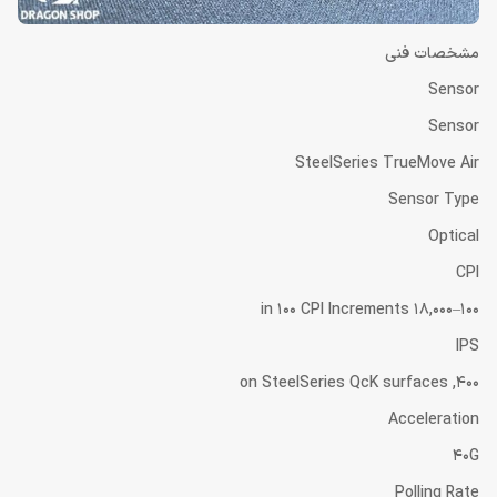
مشخصات فنی
Sensor
Sensor
SteelSeries TrueMove Air
Sensor Type
Optical
CPI
100–18,000 in 100 CPI Increments
IPS
400, on SteelSeries QcK surfaces
Acceleration
40G
Polling Rate