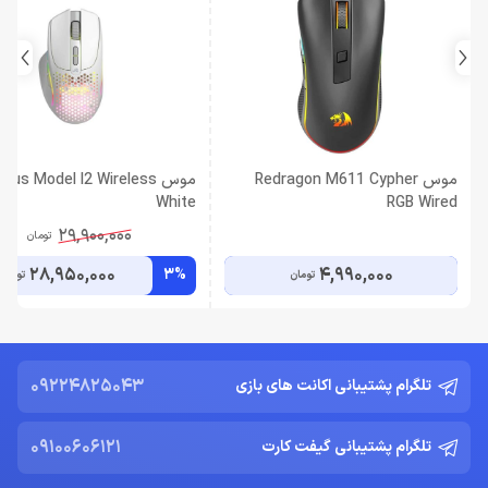
موس Redragon M611 Cypher
موس ious Model I2 Wireless
White
RGB Wired
29,900,000
تومان
28,950,000
4,990,000
3%
تومان
تومان
09224825043
تلگرام پشتیبانی اکانت های بازی
09100606121
تلگرام پشتیبانی گیفت کارت