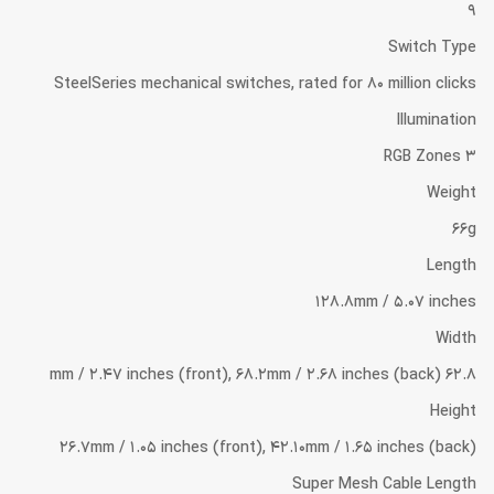
9
Switch Type
SteelSeries mechanical switches, rated for 80 million clicks
Illumination
3 RGB Zones
Weight
66g
Length
128.8mm / 5.07 inches
Width
62.8 mm / 2.47 inches (front), 68.2mm / 2.68 inches (back)
Height
26.7mm / 1.05 inches (front), 42.10mm / 1.65 inches (back)
Super Mesh Cable Length