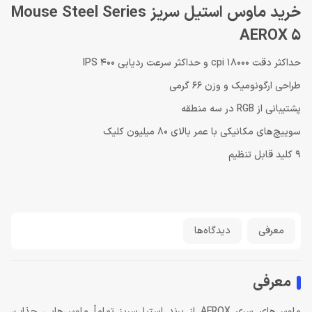
خرید ماوس استیل سریز Mouse Steel Series
AEROX 5
حداکثر دقت 18000 cpi و حداکثر سرعت ردیابی 400 IPS
طراحی ارگونومیک و وزن 66 گرمی
پشتیبانی از RGB در سه منطقه
سوییچ‌های مکانیکی با عمر بالای 80 میلیون کلیک
9 کلید قابل تنظیم
معرفی
دیدگاه‌ها
معرفی
ماوس‌های سری AEROX از برند استیل‌سریز تماماً ماوس‌هایی جذاب،