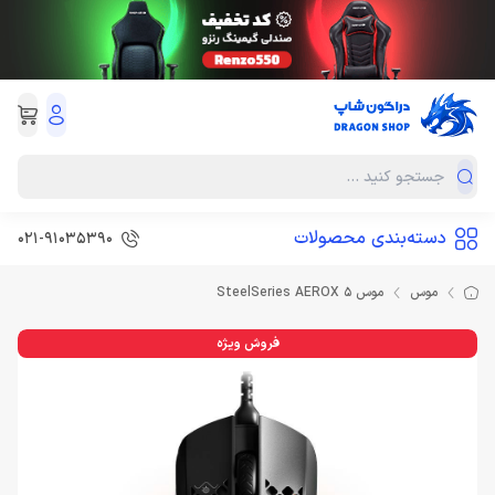
دسته‌بندی محصولات
021-91035390
موس
موس SteelSeries AEROX 5
فروش ویژه