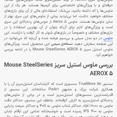
حرفه‌ای و با ویژگی‌های اختصاصی برای گیمرها هستند. هر یک از این
ماوس‌ها را که داشته باشید، بی‌شک، استفاده‌ای عالی از آن برای بازی‌های
مختلف خواهید داشت، اما بی‌تردید برخی از ماوس‌های این سری بهتر از
سایر ماوس‌ها هستند. ماوس Aerox 5 از موس‌های رده‌بالای این سری
است و ویژگی‌های لازم برای آن‌که بتوان از آن بهترین استفاده را در
بازی‌های مختلف و خصوصاً در بازی‌های شوتر به کار گرفت را داراست. این
ماوس
در دو مدل سیمی و بی‌سیم عرضه شده و آن‌چه که می‌توانید در
این صفحه سفارش دهید،
نسخه‌ی سیمی
این محصول است. ویژگی‌های
ماوس استیل سریز Mouse SteelSeries AEROX 5 را در ادامه بررسی
خواهیم کرد.
بررسی ماوس استیل سریز Mouse SteelSeries
AEROX 5
سنسور TrueMove Air سنسوری است که کارشناسان استیل‌سریز آن را با
همکاری شرکت بزرگ و مشهورِ PixArt ساخته‌اند. این سنسور از
قدرتمندترین سنسور‌های استیل‌سریز است و در برخی از ماوس‌های
رده‌بالای استیل‌سریز به کارش گرفته‌اند. به‌لطف این سنسور، حداکثر دقت
ماوس به 18000 cpi، حداکثر شتاب ماوس به 40G و حداکثر سرعت ردیابی
ماوس به 400 IPS رسیده است و خوشبختانه تمامی این ارقام نشان
می‌دهند که ماوس هم سرعتی بالا و هم دقتی بالا دارد و گزینه‌ای عالی