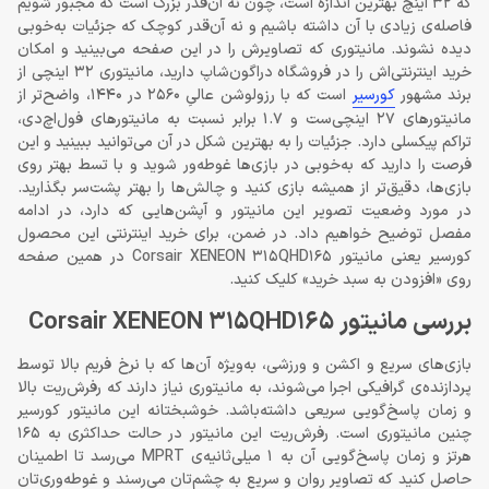
که 32 اینچ بهترین اندازه است، چون نه آن‌قدر بزرگ است که مجبور شویم
فاصله‌ی زیادی با آن داشته باشیم و نه آن‌قدر کوچک که جزئیات به‌خوبی
دیده نشوند. مانیتوری که تصاویرش را در این صفحه می‌بینید و امکان
خرید اینترنتی‌اش را در فروشگاه دراگون‌شاپ دارید، مانیتوری 32 اینچی از
برند مشهور
کورسیر
است که با رزولوشن عالیِ 2560 در 1440، واضح‌تر از
مانیتورهای 27 اینچی‌ست و 1.7 برابر نسبت به مانیتورهای فول‌اچ‌دی،
تراکم پیکسلی دارد. جزئیات را به بهترین شکل در آن می‌توانید ببینید و این
فرصت را دارید که به‌خوبی در بازی‌ها غوطه‌ور شوید و با تسط بهتر روی
بازی‌ها، دقیق‌تر از همیشه بازی کنید و چالش‌ها را بهتر پشت‌سر بگذارید.
در مورد وضعیت تصویر این مانیتور و آپشن‌هایی که دارد، در ادامه
مفصل توضیح خواهیم داد. در ضمن، برای خرید اینترنتی این محصول
کورسیر یعنی مانیتور Corsair XENEON 315QHD165 در همین صفحه
روی «افزودن به سبد خرید» کلیک کنید.
بررسی مانیتور Corsair XENEON 315QHD165
بازی‌های سریع و اکشن و ورزشی، به‌ویژه آن‌ها که با نرخ فریم بالا توسط
پردازنده‌ی گرافیکی اجرا می‌شوند، به مانیتوری نیاز دارند که رفرش‌ریت بالا
و زمان پاسخ‌گویی سریعی داشته‌باشد. خوشبختانه این مانیتور کورسیر
چنین مانیتوری است. رفرش‌ریت این مانیتور در حالت حداکثری به 165
هرتز و زمان پاسخ‌گویی آن به 1 میلی‌‌ثانیه‌ی MPRT می‌رسد تا اطمینان
حاصل کنید که تصاویر روان و سریع به چشم‌تان می‌رسند و غوطه‌وری‌تان