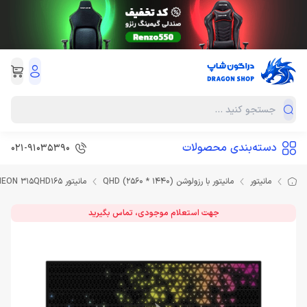
دسته‌بندی محصولات
021-91035390
مانیتور
مانیتور با رزولوشن QHD (2560 * 1440)
مانیتور Corsair XENEON 315QHD165
جهت استعلام موجودی، تماس بگیرید