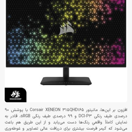
افزون بر این‌ها، مانیتور Corsair XENEON 315QHD165 با پوشش 90
درصدی طیف رنگی DCI-P3 و 99 درصدی طیف رنگی sRGB، قادر به
نمایش کاملاً واقعیِ رنگ‌ها دست می‌یابد و از این طریق هم باعث
می‌شود که گیمر فرصت بیشتری برای دریافت عالی تصاویر و غوطه‌وری