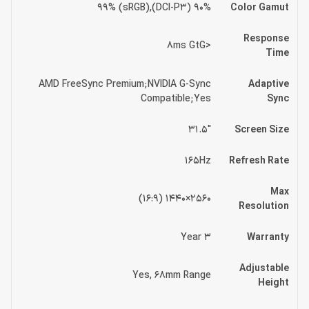
90% (DCI-P3),99% (sRGB)
Color Gamut
Response
<8ms GtG
Time
AMD FreeSync Premium;NVIDIA G-Sync
Adaptive
Compatible;Yes
Sync
31.5″
Screen Size
165Hz
Refresh Rate
Max
2560×1440 (16:9)
Resolution
3 Year
Warranty
Adjustable
Yes, 68mm Range
Height