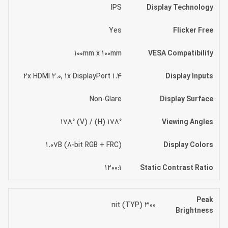
IPS
Display Technology
Yes
Flicker Free
100mm x 100mm
VESA Compatibility
2x HDMI 2.0, 1x DisplayPort 1.4
Display Inputs
Non-Glare
Display Surface
178° (H) / 178° (V)
Viewing Angles
1.07B (8-bit RGB + FRC)
Display Colors
1200:1
Static Contrast Ratio
Peak
300 nit (TYP)
Brightness