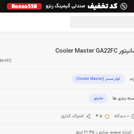
گون لوت
تماس با ما
درباره ما
مجله دراگون شاپ
تور Cooler Master GA22FC
GA22FC
ند
کولر مستر (Cooler Master)
ته بندی ها
مانیتور
0 دیدگاه
4.5
اشتراک گذاری
اندازه صفحه نمایش: 21.45 اینچ