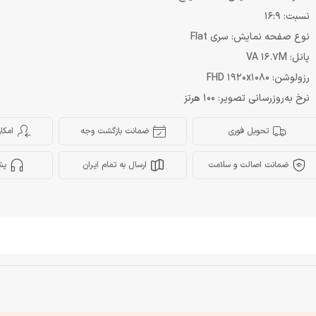
نسبت: 16:9
نوع صفحه نمایش: سری Flat
پانل: VA 16.7M
رزولوشن: FHD 1920x1080
نرخ به‌روزرسانی تصویر: 100 هرتز
تحویل فوری
ضمانت بازگشت وجه
امکا
ضمانت اصالت و سلامت
ارسال به تمام ایران
پش