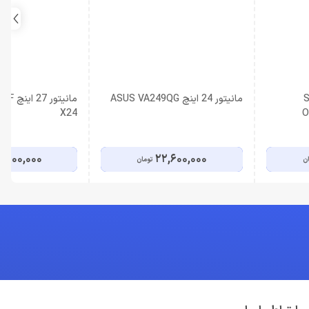
Sam
مانیتور 24 اینچ ASUS VA249QG
مانیتو
X24
O
,000,000
22,600,000
ان
تومان