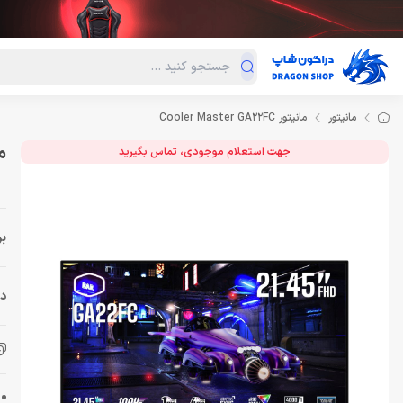
دسته‌بندی محصولات
فروش ویژه
دراگون لند
درا
مانیتور
مانیتور Cooler Master GA22FC
مانی
جهت استعلام موجودی، تماس بگیرید
بر
دس