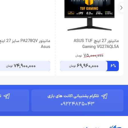
مانیتور 27 اینچ ASUS TUF
مانیتور PA278QV سایز 7
Asus
Gaming VG27AQL5A
75,000,000
تومان
74,900,000
69,960,000
6%
تومان
تومان
تلگرام پشتیبانی اکانت های بازی
ت
09224825043