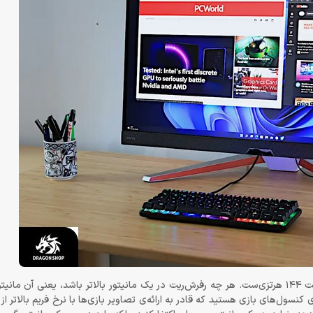
نکته‌ی مثبت دیگر آن‌که مانیتور BenQ MOBIUZ EX3210U دارای رفرش‌ریت 144 هرتزی‌ست. هر چه رفرش‌ریت در یک مانیتور بالاتر باشد، ی