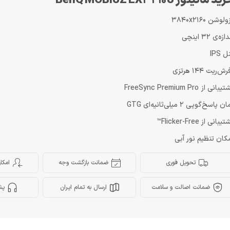
ید مانیتور BenQ MOBIUZ EX3210U
لوشن 3840x2160
ازه‌ی 32 اینچی
ل IPS
ش‌ریت 144 هرتزی
بانی از FreeSync Premium Pro
ن پاسخ‌گویی 2 میلی‌ثانیه‌ای GTG
یبانی از Flicker-Free™
کان تنظیم نور آبی
تحویل فوری
ضمانت بازگشت وجه
امکا
ضمانت اصالت و سلامت
ارسال به تمام ایران
پش