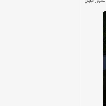
 به همراه داشته باشد. همچنین با تکنولوژی Bongiovi DPS، کیفت صدای مانیتور افزایش