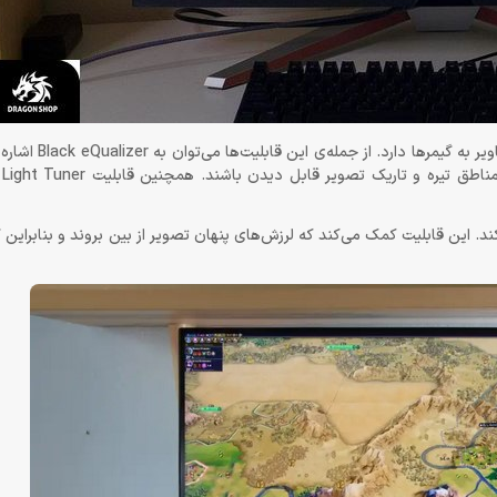
مانیتور BenQ MOBIUZ EX3210U چند قابلیت دیگر
به 
نیتور گیمینگ از Flicker-Free™ پشتیبانی می‌کند. این قابلیت کمک می‌کند که لرزش‌های پنهان تصویر از بین بروند و ب