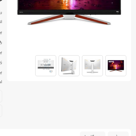
خر
رزو
اند
پن
رفر
پشتی
زما
پشت
ام