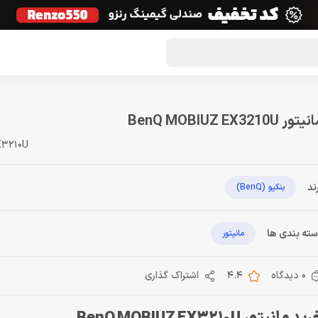
گون لوت
تماس با ما
درباره ما
مجله دراگون شاپ
تور BenQ MOBIUZ EX3210U
X3210U
ند
بنکیو (BenQ)
ته بندی ها
مانیتور
0 دیدگاه
4.4
اشتراک گذاری