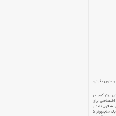
 و بدون نگرانی،
رق‌شدن بهتر گیمر در
رها و 5 حالت صدای فراگیرشان، به‌شکل اختصاصی برای
ای هدفون» اند و
از دردسر اتصال بلندگوهای خارجی هم معاف‌تان می‌کنند. نکته‌ی مثبت دیگری که در مورد این اسپیکرها وجود دارد این است که از ساب‌ووفر برخوردار اند. یک ساب‌ووفر 5