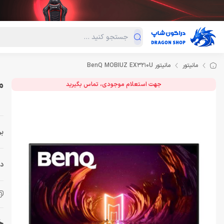
دسته‌بندی محصولات
فروش ویژه
دراگون لند
درا
مانیتور
مانیتور BenQ MOBIUZ EX3210U
مانی
جهت استعلام موجودی، تماس بگیرید
بر
دس