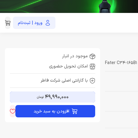
ورود | ثبت‌نام
021-91035390
موجود در انبار
Fater C34-165B1
امکان تحویل حضوری
با گارانتی اصلی شرکت فاطر
49,990,000
تومان
افزودن به سبد خرید