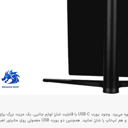
این مانیتور از درگاه‌های DisplayPort 1.2a، HDMI 1.4 و USB Type-C بهره می‌برد. وجود پورت USB-C با قابلیت شارژ لوازم ج
است. با یک کابل USB-C، هم می‌توانید تصویر را به مانیتور منتقل کنید و هم لپ‌تاپ را شارژ نمایید