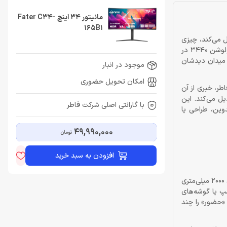
مانیتور 34 اینچ Fater C34-
165B1
 می‌کند، چیزی
فراتر از اعداد و ارقام. مانیتور 34 اینچ فاطر C34-165B1 را می‌توان در زمره‌ی همین مانیتورها معرفی کرد. این مانیتور خمیده با نسبت تصویر 21:9 و رزولوشن 3440 در
ان دیوار چین است و می‌خواهند میدان دیدشان
موجود در انبار
امکان تحویل حضوری
ل فاطر، خبری از آن
یل می‌کند. این
با گارانتی اصلی شرکت فاطر
تدوین، طراحی یا
49,990,000
تومان
افزودن به سبد خرید
عدد 2000R روی بروشورها شاید فقط یک مشخصه به نظر برسد، اما وقتی روبه‌روی این مانیتور می‌نشینید، معنای واقعی خود را پیدا می‌کند. شعاع انحنای 2000 میلی‌متری
پ یا گوشه‌های
«حضور» را چند