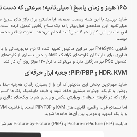
165 هرتز و زمان پاسخ 1 میلی‌ثانیه؛ سرعتی که دست‌تو رو می‌خوانه
این مانیتور این کار را هر 6 میلی‌ثانیه انجام می‌دهد
نیست.
فناوری FreeSync نیز در این مانیتور تعبیه شده تا نرخ به‌روز
کنسول PS5 نیز سازگاری دارد و می‌تواند با نرخ 120 هرتز روی آن کار کند.
HDR، KVM و PIP/PBP؛ جعبه ابزار حرفه‌ای
بازی که در کارهای حرفه‌ای ویرایش عکس و ویدیو هم به رنگ‌های دقیق و 
و با یک کیبورد و موس، بین آن‌ها جابه‌جا شوید.
قابلیت Picture-in-Picture (PIP) و Picture-by-Picture (PBP) هم شرایط را فراهم می‌کنند تا خروجی دو دستگاه را همزمان روی یک صفحه ببینید.