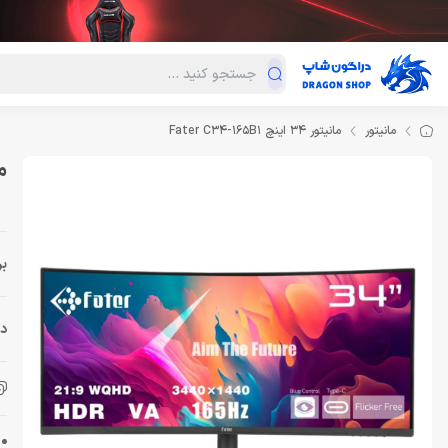
دسته‌بندی محصولات
فروش ویژه
دراگون لند
درا
مانیتور
مانیتور 34 اینچ Fater C34-165B1
مانی
بر
دس