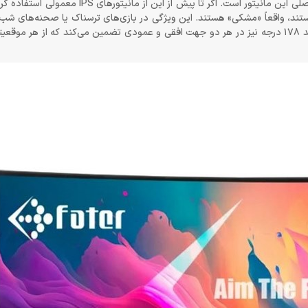
در کنار این انحنا، پنل VA با کنتراست استاتیک 4000:1، یکی از نقاط قوت اصلی این مانیتور است.
د، واقعاً «مشکی» هستند. این ویژگی در بازی‌های ترسناک یا صحنه‌های شب، 
حفظ می‌کند و از شر آن مه خاکستری مزاحم خلاص‌تان می‌کند. زاویه‌ی دید 178 درجه نیز در هر دو جهت افقی و عمودی تضمین می‌کند ک