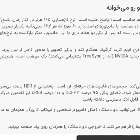
میلی‌ثانیه، این صفحه‌ی غول‌پیکر را به یک سلاح رقابتی تبدیل کرده است. در مقایسه با مانیتورهای استاندا
. تفاوت آن‌قدر محسوس است که پس از یکی‌دو هفته بازی با این مانیتور، دیگر بازگشت به نرخ‌
رسانی را با نرخ فریم کارت گرافیک همگام کند و پارگی تصویر را به‌طور کامل از بین ببرد.
فناوری برای دارندگان کارت‌های گرافیک AMD و حتی بسیاری از کارت‌های جدید NVIDIA (که از FreeSync پشتیبانی می‌کنند
شاید مهم‌ترین بخش این مانیتور که آن را از بسیاری رقبای هم‌رتبه جدا می‌
روشن و تاریک، جزئیات بیشتری حفظ شود و طیف داینامیک رنگ‌ها گسترده‌تر شود. فضا
قابل اتکا دسترسی داشته باشید.
اما نقطه‌ی قوت واقعی، قابلیت‌های KVM و PIP/PBP است. با قابلیت KVM، می‌توانید دو دستگاه (مثل کامپیوتر شخصی و لپ‌تاپ کاری) را ه