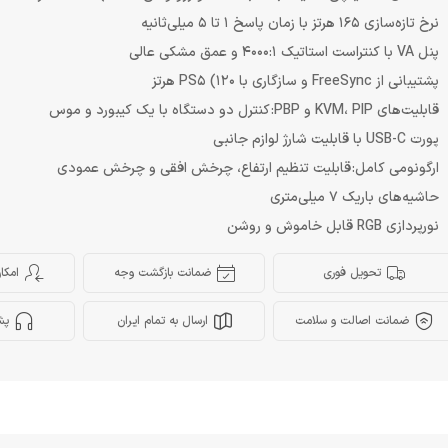
نرخ تازه‌سازی 165 هرتز با زمان پاسخ 1 تا 5 میلی‌ثانیه
پنل VA با کنتراست استاتیک 4000:1 و عمق مشکی عالی
پشتیبانی از FreeSync و سازگاری با PS5 (120 هرتز
قابلیت‌های KVM، PIP و PBP: کنترل دو دستگاه با یک کیبورد و موس
پورت USB-C با قابلیت شارژ لوازم جانبی
ارگونومی کامل: قابلیت تنظیم ارتفاع، چرخش افقی و چرخش عمودی
حاشیه‌های باریک 7 میلی‌متری
نورپردازی RGB قابل خاموش و روشن
تحویل فوری
ضمانت بازگشت وجه
امکا
ضمانت اصالت و سلامت
ارسال به تمام ایران
پش