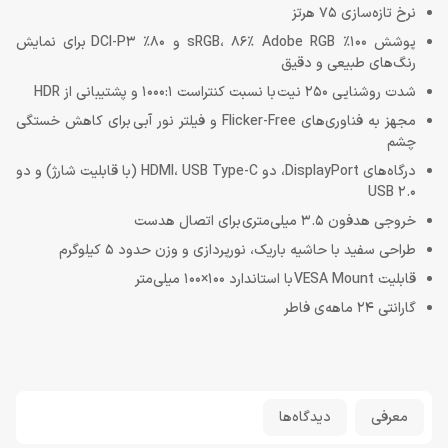
نرخ تازه‌سازی 75 هرتز
پوشش 100٪ sRGB، 86٪ Adobe RGB و 80٪ DCI-P3 برای نمایش
رنگ‌های طبیعی و دقیق
شدت روشنایی 250 نیت با نسبت کنتراست 1000:1 و پشتیبانی از HDR
مجهز به فناوری‌های Flicker-Free و فیلتر نور آبی برای کاهش خستگی
چشم
درگاه‌های DisplayPort، دو HDMI، USB Type-C (با قابلیت شارژ) و دو
USB 2.0
خروجی هدفون 3.5 میلی‌متری برای اتصال هدست
طراحی سفید با حاشیه باریک، نورپردازی و وزن حدود 5 کیلوگرم
قابلیت VESA Mount با استاندارد 100×100 میلی‌متر
گارانتی 24 ماهه‌ی فاطر
معرفی
دیدگاه‌ها