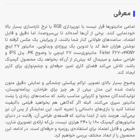
معرفی
تمامی مانیتورها قرار نیست با نورپردازی RGB یا نرخ تازه‌سازی بسیار بالا
خودنمایی کنند. برخی از آن‌ها آمده‌اند تا بی‌سروصدا، اما دقیق و قابل
اعتماد، ساعت‌های طولانی کنار شما باشند، از ویرایش یک عکس گرفته تا
نوشتن هزاران خط کد یا تدوین یک پروژه‌ی ویدئویی. مانیتور 27 اینچ
Fater F27-04KW2 مانیتوری‌ست 27 اینچی با وضوح 4K، پنل IPS و
طراحی سفید و مینیمال که بیش‌تر از آن‌که بخواهد یک محصول گیمینگ
باشد، تلاش می‌کند فضای کاری تمیز، حرفه‌ای و چشم‌نوازی برای کاربر
ایجاد کند.
وضوح بسیار بالای تصویر، تراکم پیکسلی چشمگیر و نمایش دقیق متون
باعث شده این مدل بیش از هر چیز برای طراحان، برنامه‌نویسان،
تولیدکنندگان محتوا و کاربرانی مناسب باشد که ساعت‌های زیادی را پشت
مانیتور سپری می‌کنند. البته اگر گه‌گاهی هم بخواهید فیلمی باکیفیت
تماشا کنید یا بازی‌های داستانی را تجربه کنید، این نمایشگر از پس آن نیز
برمی‌آید، هرچند باید از ابتدا بدانید که فلسفه‌ی طراحی آن، رقابت در دنیای
مانیتورهای گیمینگ 180 یا 240 هرتزی نیست، بل‌که ارائه‌ی تصویری شارپ،
طبیعی و قابل اعتماد برای استفاده‌ی روزمره و حرفه‌ای است. در ادامه، این
محصول را از ابعاد مختلف بررسی خواهیم کرد.