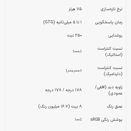
نرخ تازه‌سازی
75 هرتز
زمان پاسخگویی
1 تا 5 میلی‌ثانیه (GTG)
روشنایی
250 نیت
نسبت کنتراست
1000:1
(استاتیک)
نسبت کنتراست
1,000,000:1
(داینامیک)
زاویه دید (افقی/
178 درجه / 178 درجه
عمودی)
عمق رنگ
8 بیت (16.7 میلیون رنگ)
پوشش رنگی sRGB
100٪