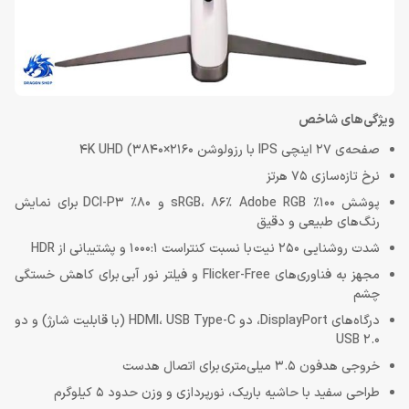
ویژگی‌های شاخص
صفحه‌ی 27 اینچی IPS با رزولوشن 4K UHD (3840×2160
نرخ تازه‌سازی 75 هرتز
پوشش 100٪ sRGB، 86٪ Adobe RGB و 80٪ DCI-P3 برای نمایش
رنگ‌های طبیعی و دقیق
شدت روشنایی 250 نیت با نسبت کنتراست 1000:1 و پشتیبانی از HDR
مجهز به فناوری‌های Flicker-Free و فیلتر نور آبی برای کاهش خستگی
چشم
درگاه‌های DisplayPort، دو HDMI، USB Type-C (با قابلیت شارژ) و دو
USB 2.0
خروجی هدفون 3.5 میلی‌متری برای اتصال هدست
طراحی سفید با حاشیه باریک، نورپردازی و وزن حدود 5 کیلوگرم