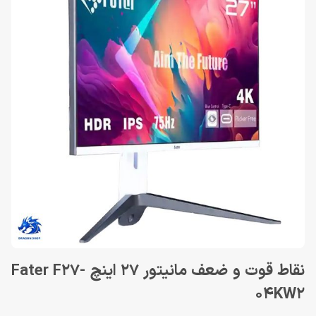
نقاط قوت و ضعف مانیتور 27 اینچ Fater F27-
04KW2