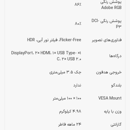
پوشش رنگی
86٪
Adobe RGB
پوشش رنگی DCI-
80٪
P3
فناوری‌های تصویر
Flicker-Free، فیلتر نور آبی، HDR
1× DisplayPort، 2× HDMI، 1× USB Type-
درگاه‌ها
C، 2× USB 2.0
خروجی هدفون
جک 3.5 میلی‌متری
بلندگو
ندارد
VESA Mount
100 × 100 میلی‌متر
وزن با پایه
4.98 کیلوگرم
گارانتی
24 ماهه فاطر