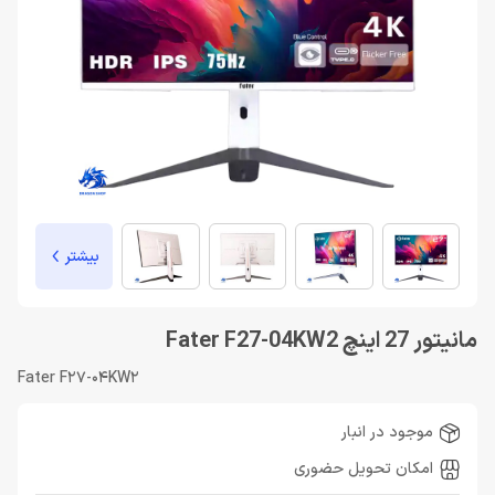
بیشتر
مانیتور 27 اینچ Fater F27-04KW2
Fater F27-04KW2
موجود در انبار
امکان تحویل حضوری