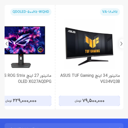
QDOLED-500Hz-WQHD
VA-180Hz
مانیتور 34 اینچ ASUS TUF Gaming
مانیتور 27 اینچ S ROG Strix
OLED XG27AQDPG
VG34VQ3B
229,000,000
79,500,000
تومان
تومان