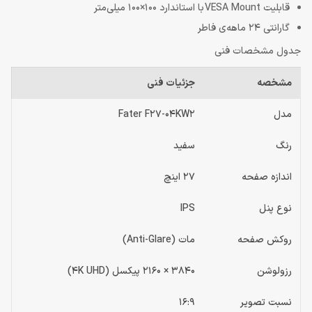
قابلیت VESA Mount با استاندارد 100×100 میلی‌متر
گارانتی 24 ماهه‌ی فاطر
جدول مشخصات فنی
مشخصه
جزئیات فنی
مدل
Fater F27-04KW2
رنگ
سفید
اندازه صفحه
27 اینچ
نوع پنل
IPS
روکش صفحه
مات (Anti-Glare)
رزولوشن
3840 × 2160 پیکسل (4K UHD)
نسبت تصویر
16:9