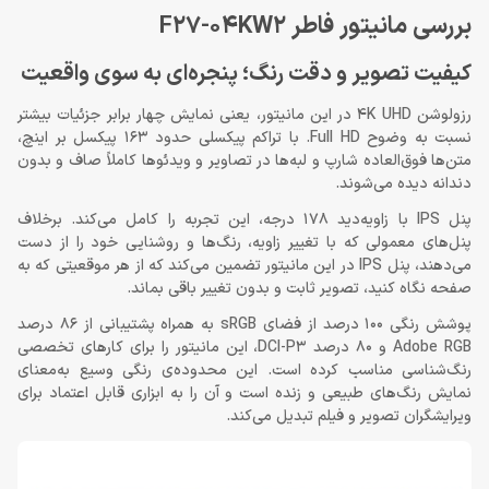
بررسی مانیتور فاطر F27-04KW2
کیفیت تصویر و دقت رنگ؛ پنجره‌ای به سوی واقعیت
رزولوشن 4K UHD در این مانیتور، یعنی نمایش چهار برابر جزئیات بیشتر
نسبت به وضوح Full HD. با تراکم پیکسلی حدود 163 پیکسل بر اینچ،
متن‌ها فوق‌العاده شارپ و لبه‌ها در تصاویر و ویدئوها کاملاً صاف و بدون
دندانه دیده می‌شوند.
پنل IPS با زاویه‌دید 178 درجه، این تجربه را کامل می‌کند. برخلاف
پنل‌های معمولی که با تغییر زاویه، رنگ‌ها و روشنایی خود را از دست
می‌دهند، پنل IPS در این مانیتور تضمین می‌کند که از هر موقعیتی که به
صفحه نگاه کنید، تصویر ثابت و بدون تغییر باقی بماند.
پوشش رنگی 100 درصد از فضای sRGB به همراه پشتیبانی از 86 درصد
Adobe RGB و 80 درصد DCI-P3، این مانیتور را برای کارهای تخصصی
رنگ‌شناسی مناسب کرده است. این محدوده‌ی رنگی وسیع به‌معنای
نمایش رنگ‌های طبیعی و زنده است و آن را به ابزاری قابل اعتماد برای
ویرایشگران تصویر و فیلم تبدیل می‌کند.