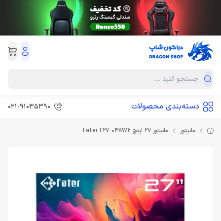
دسته‌بندی محصولات
021-91035390
مانیتور
مانیتور 27 اینچ Fater F27-04KW2