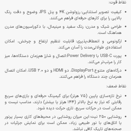
نقاط قوت:
کیفیت تصویر استثنایی: رزولوشن 4K و پنل IPS، وضوح و دقت رنگ
بالایی را برای کارهای حرفه‌ای فراهم می‌کنند.
طراحی شیک و مدرن: رنگ سفید و مینیمال، با دکوراسیون‌های مدرن
هماهنگ است.
ارگونومی و انعطاف‌پذیری: قابلیت تنظیم ارتفاع و چرخش، امکان
استفاده‌ی طولانی‌مدت را آسان می‌کند.
پورت USB-C با Power Delivery: اتصال و شارژ هم‌زمان دستگاه‌ها، میز
کار را مرتب‌تر می‌کند.
درگاه‌های متنوع: DisplayPort، دو HDMI و دو USB 2.0، امکان اتصال
همزمان چند دستگاه را فراهم می‌کنند.
نقاط ضعف:
نرخ تازه‌سازی پایین (75 هرتز): برای گیمینگ حرفه‌ای و بازی‌های سریع
رقابتی که نیاز به نرخ بالاتر (144 هرتز یا بیشتر) دارند، مناسب نیست و
ممکن است در حرکات سریع، تاری حرکت دیده شود.
روشنایی 250 نیت: این میزان روشنایی در محیط‌های کاری بسیار پرنور
یا اتاق‌های با نور طبیعی زیاد، ممکن است برای نمایش جزئیات در
صحنه‌های تاریک کافی نباشد.