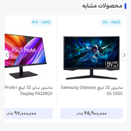
محصولات مشابه
IPS - 75HZ
VA - 165HZ
مانیتور 32 اینچ Samsung Odyssey
مانیتور سایز 32 اینچ rt
Display PA328QV
G5 G55C
97,000,000
65,900,000
تومان
تومان