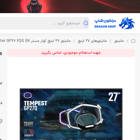
دسته‌بندی محصولات
فروش ویژه
دراگون لند
درا
مانیتور
مانیتورهای 27 اینچ
مانیتور 27 اینچ کولر مستر Cooler Master GP27 FQS EK
مانیتو
جهت استعلام موجودی، تماس بگیرید
بر
دس