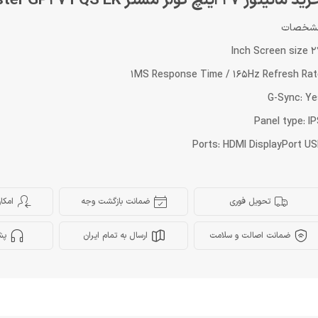
 مانیتور 27 اینچ کولر مستر Cooler Master GP27 FQS EK
شخصات
27 Inch Scr
1MS Response Time / 165Hz Refresh Rat
G-Sync: Ye
Panel type: I
Ports: HDMI DisplayPort U
تحویل فوری
ضمانت بازگشت وجه
امکا
ضمانت اصالت و سلامت
ارسال به تمام ایران
پش