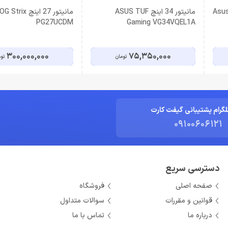
Asus TUF
مانیتور 34 اینچ ASUS TUF
مانیتور 27 اینچ 
PG27UCDM
Gaming VG34VQEL1A
300,000,000
75,350,000
تومان
تو
لگرام پشتیبانی گیفت کارت
09100606121
دسترسی سریع
صفحه اصلی
فروشگاه
قوانین و مقررات
سوالات متداول
درباره ما
تماس با ما