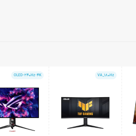
OLED-240Hz-4K
VA_180Hz