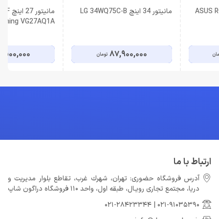
ASUS ROG Strix
مانیتور 34 اینچ LG 34WQ75C-B
مانیتور 
aming VG27AQ1A
,500,000
87,900,000
مان
تومان
ارتباط با ما
آدرس فروشگاه حضوری: تهران، شهرك غرب، تقاطع بلوار مدیریت و
دريا، مجتمع تجارى رويـال، طبقه اول، واحد 110 فروشگاه دراگون شاپ
021-28423344
|
021-91035390