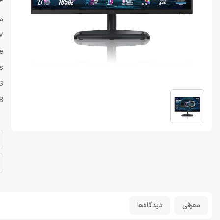
خرید
م
een size
e
s
PS
SB
معرفی
دیدگاه‌ها