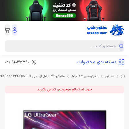
دسته‌بندی محصولات
021-91035390
مانیتور
مانیتورهای 24 اینچ
مانیتور 24 اینچ ال جی LG UltraGear 24GQ50F-B
جهت استعلام موجودی، تماس بگیرید