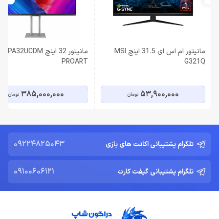
مانیتور ام اس ای 31.5 اینچ MSI
مانیتور 32 اینچ A32UCDM
PROART
G321Q
385,000,000
53,900,000
تومان
تومان
09224825043
تلگرام پشتیبانی اکانت های بازی
09100606121
تلگرام پشتیبانی گیفت کارت