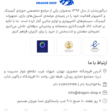
دراگون‌شاپ از سال 1396 به‌عنوان یکی از مراجع تخصصی حوزه‌ی گیمینگ
و کامپیوتر فعالیت خود را در زمینه‌ی عرضه‌ی کنسول‌های بازی، تجهیزات
گیمینگ، سیستم‌های کامپیوتری و لوازم جانبی آغاز کرده است. ما با تکیه
بر اصالت کالا، قیمت‌گذاری منصفانه و پشتیبانی حرفه‌ای، تلاش می‌کنیم
تجربه‌ای مطمئن و لذت‌بخش از خرید را برای کاربران فراهم کنیم.
ارتباط با ما
آدرس فروشگاه حضوری: تهران، شهرك غرب، تقاطع بلوار مدیریت و
دريا، مجتمع تجارى رويـال، طبقه اول، واحد 110 فروشگاه دراگون شاپ
021-28423344
|
021-91035390
info@dragon-shop.ir
7 روز هفته، 10 صبح تا 9 شب پاسخگوی شما عزیزان هستیم.