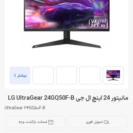
بیشتر
مانیتور 24 اینچ ال جی LG UltraGear 24GQ50F-B
UltraGear 24GQ50F-B
تحویل فوری
ضمانت بازگشت وجه