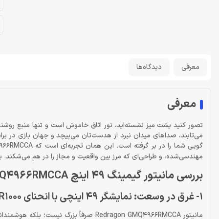
معرفی
دیدگاه‌ها
معرفی
می‌تابند، صداهای میدان نبرد از هدست‌تان می‌پیچد و جهان بازی در ب
گویی شما را در بر گرفته است. این همان تجربه‌ای است که Redragon GMQ4966RMCCA برای‌تان رقم می‌زند؛ یک
مهندسی‌شده، و طراحی‌ای که مرز بین واقعیت و مجاز را در هم می‌شکند. با
بررسی مانیتور گیمینگ 49 اینچ Redragon GMQ4966RMCCA
1- غرق در وسعت: نمایشگر 49 اینچی با انحنای R1000