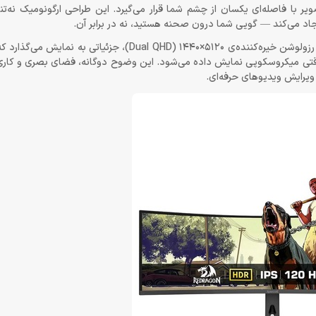
ویر با فاصله‌ای یکسان از چشم شما قرار می‌گیرد. این طراحی ارگونومیک نه‌
د می‌کند — گویی شما درون صحنه هستید، نه در برابر آن.
نمایشگر 49 اینچی Ultra-Wide عملاً جای دو مانیتور QHD را گرفته است. رزولوشن خیره‌کننده‌ی 5120×1440 (QHD
 دقتی میکروسکوپی نمایش داده می‌شود. این وضوح دوگانه، فضای بصری و کاری ش
 ویرایش ویدیوهای حرفه‌ای.