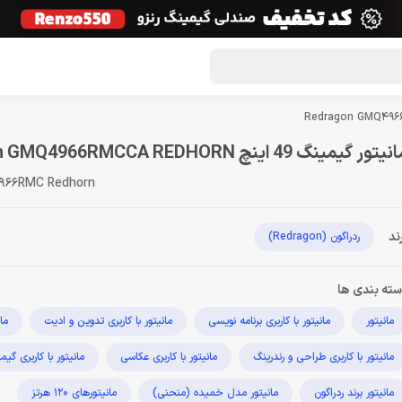
گون لوت
تماس با ما
درباره ما
مجله دراگون شاپ
یتور گیمینگ 49 اینچ Redragon GMQ4966RMCCA REDHORN
966RMC Redhorn
ند
ردراگون (Redragon)
ته بندی ها
مانیتور
مانیتور با کاربری برنامه نویسی
مانیتور با کاربری تدوین و ادیت
مان
مانیتور با کاربری طراحی و رندرینگ
مانیتور با کاربری عکاسی
مانیتور با کاربری گی
مانیتور برند ردراگون
مانیتور مدل خمیده (منحنی)
مانیتورهای 120 هرتز