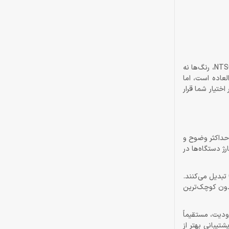
مانیتور گیمینگ 49 اینچ Redragon GMQ4966RMCCA طیف وسیعی از رنگ‌ها را با دقت خیره‌کننده‌ای بازتولید می‌کند. با پوشش 85% از فضای رنگی NTSC، رنگ‌ها نه
لعاده است، اما
ختیار شما قرار
 و کنسولی است. یک پورت DisplayPort 1.4 برای دستیابی به حداکثر وضوح و
رت USB 2.0 برای اتصال لوازم جانبی یا شارژ دستگاه‌ها در
یکی از برگ‌های برنده‌ی مانیتور Redragon GMQ4966RMCCA همین دو پورت HDMI 2.1 است؛ پورت‌هایی که آن را به یک نمایشگر کاملاً Console Ready تبدیل می‌کنند.
ال تصویر با وضوح 5120×1440 و نرخ نوسازی بالا را بدون کوچک‌ترین
 محدودیت، مستقیماً
یر)، ALLM (حالت تأخیر کم خودکار) و پشتیبانی بهتر از