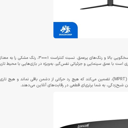
در قلب این مانیتور، پنل Fast VA قرار گرفته است — ترکیبی از سرعت پاسخگویی بالا و رنگ‌های پر
یری است با عمق سینمایی و جزئیاتی نفس‌گیر، به‌ویژه در بازی‌هایی با محیط تار
این پنل نه تنها زیبا، بلکه سریع نیز هست. زمان پاسخگویی 1 میلی‌ثانیه (MPRT)، تضمین می‌کند که هیچ رد حرکتی از دشمن باقی نما
 شبح‌زدگی، به شما برتری‌ای قطعی در رقابت‌های آنلاین می‌دهند.