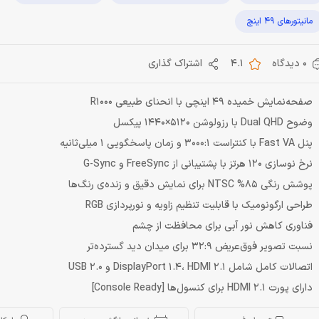
مانیتورهای 49 اینچ
0 دیدگاه
4.1
اشتراک گذاری
صفحه‌نمایش خمیده 49 اینچی با انحنای طبیعی R1000
وضوح Dual QHD با رزولوشن 5120×1440 پیکسل
پنل Fast VA با کنتراست 3000:1 و زمان پاسخگویی 1 میلی‌ثانیه
نرخ نوسازی 120 هرتز با پشتیبانی از FreeSync و G-Sync
پوشش رنگی 85% NTSC برای نمایش دقیق و زنده‌ی رنگ‌ها
طراحی ارگونومیک با قابلیت تنظیم زاویه و نورپردازی RGB
فناوری کاهش نور آبی برای محافظت از چشم
نسبت تصویر فوق‌عریض 32:9 برای میدان دید گسترده‌تر
اتصالات کامل شامل DisplayPort 1.4، HDMI 2.1 و USB 2.0
دارای پورت HDMI 2.1 برای کنسول‌ها [Console Ready]