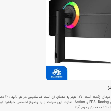
گیمرها می‌دانند که نرخ نوسازی
می‌دهد — حرکات نرم‌تر، پاسخ دقیق‌تر، و تجربه‌ای بی‌وقفه. در بازی‌های FPS، Racing و Action، تفاوت این سرعت را به و
اده به نمایش درمی‌آیند.