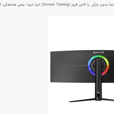
پشتیبانی از فناوری‌های FreeSync و G-Sync نیز باعث می‌شود تصویر شما بدون پارگی یا تأخیر فریم (ing