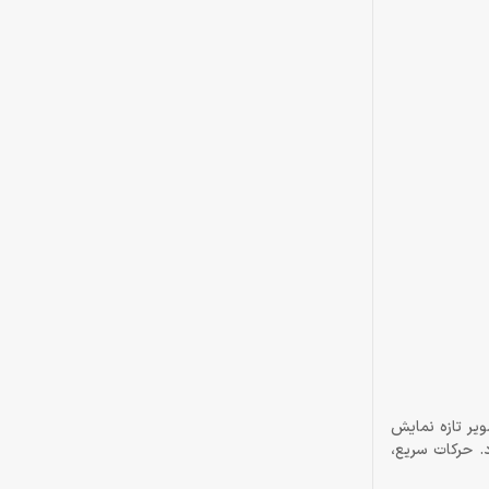
 تنها یک عدد نیست، بلکه کلید برتری در میدان رقابت است. 120 هرتز به معنای آن است که مانیتور در هر ثانیه 120 تصویر تازه نمایش
ضوح احساس خواهید کرد. حرکات سریع،