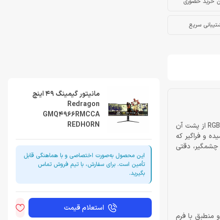
ن خرید حضوری
تیبانی سریع
مانیتور گیمینگ 49 اینچ
Redragon
GMQ4966RMCCA
REDHORN
تصور کنید پشت میز نشسته‌اید، نور اتاق خاموش است و تنها منبع روشنایی، انحنای چشم‌نواز مانیتور عظیم 49 اینچی پیش روی شماست. خطوط نور RGB از پشت آن
ه و فراگیر که
 چشمگیر، دقتی
این محصول به‌صورت اختصاصی و با هماهنگی قابل
تأمین است. برای سفارش، با تیم فروش تماس
بگیرید.
استعلام قیمت
د. انحنای R1000 به معنای انحنایی طبیعی و منطبق با فرم