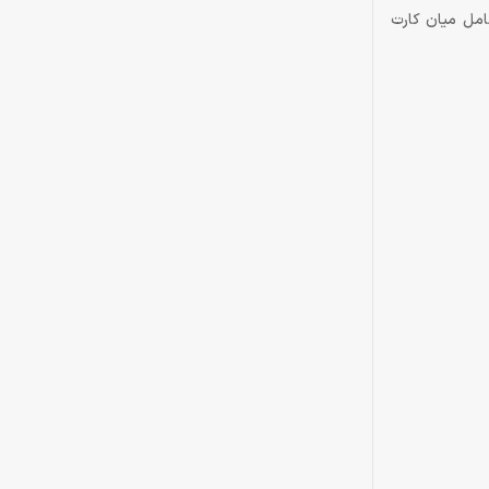
Screen Tear) اجرا شود؛ یعنی هماهنگی کامل میان کارت