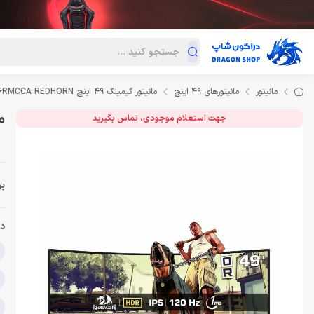
دسته‌بندی محصولات
فروش ویژه
دراگون لند
درا
مانیتور
مانیتورهای 49 اینچ
مانیتور گیمینگ 49 اینچ Redragon GMQ4966RMCCA REDHORN
مان
جهت استعلام موجودی، تماس بگیرید
بر
دس