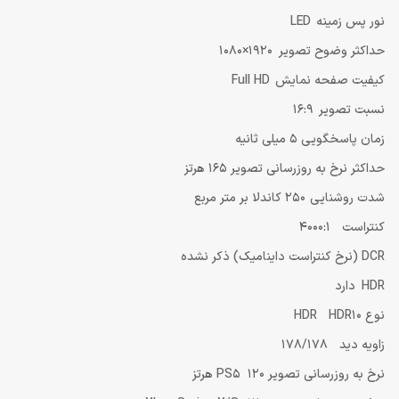
نور پس زمینه LED
حداکثر وضوح تصویر 1920×1080
کیفیت صفحه نمایش Full HD
نسبت تصویر 16:9
زمان پاسخگویی 5 میلی ثانیه
حداکثر نرخ به روزرسانی تصویر 165 هرتز
شدت روشنایی 250 کاندلا بر متر مربع
کنتراست 4000:1
DCR (نرخ کنتراست داینامیک) ذکر نشده
HDR دارد
نوع HDR HDR10
زاویه دید 178/178
نرخ به روزرسانی تصویر PS5 120 هرتز