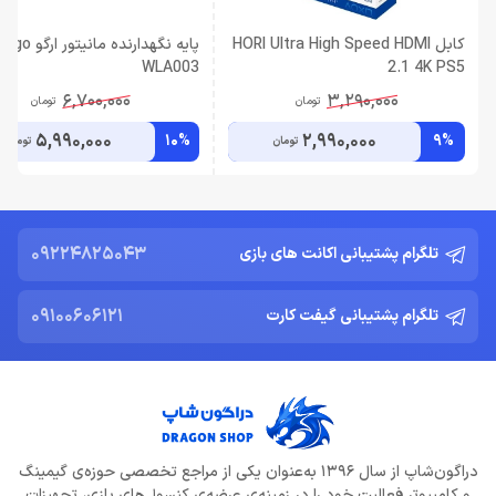
کابل HORI Ultra High Speed HDMI
پایه نگهدارنده مانیتور ارگو Ergo
WLA003
2.1 4K PS5
6,700,000
3,290,000
تومان
تومان
5,990,000
2,990,000
10%
9%
تومان
تومان
09224825043
تلگرام پشتیبانی اکانت های بازی
09100606121
تلگرام پشتیبانی گیفت کارت
دراگون‌شاپ از سال 1396 به‌عنوان یکی از مراجع تخصصی حوزه‌ی گیمینگ
و کامپیوتر فعالیت خود را در زمینه‌ی عرضه‌ی کنسول‌های بازی، تجهیزات