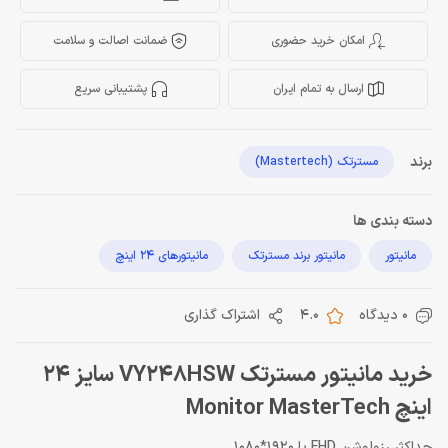
امکان خرید حضوری
ضمانت اصالت و سلامت
ارسال به تمام ایران
پشتیبانی سریع
برند
مسترتک (Mastertech)
دسته بندی ها
مانیتور
مانیتور برند مسترتک
مانیتورهای 24 اینچ
0 دیدگاه
4.0
اشتراک گذاری
خرید مانیتور مسترتک VY248HSW سایز 24
اینچ Monitor MasterTech
حداکثر رزولوشن FHD یا 1920*1080