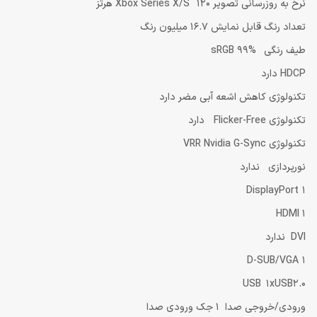
نرخ به روزرسانی تصویر Xbox Series X/S 120 هرتز
تعداد رنگ قابل نمایش 16.7 میلیون رنگ
طیف رنگی sRGB 99%
HDCP دارد
تکنولوژی کاهش اشعه آبی مضر دارد
تکنولوژی Flicker-Free دارد
تکنولوژی VRR Nvidia G-Sync
نورپردازی ندارد
DisplayPort 1
HDMI 1
DVI ندارد
D-SUB/VGA 1
USB 1xUSB2.0
ورودی/خروجی صدا 1 جک ورودی صدا