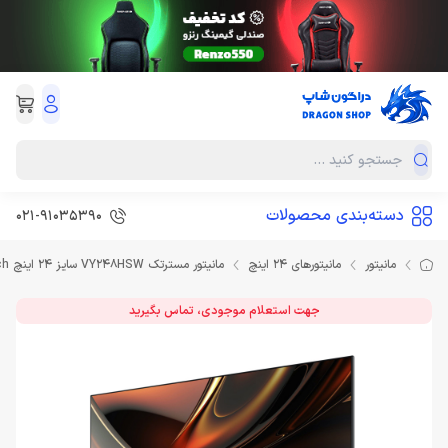
دسته‌بندی محصولات
021-91035390
مانیتور
مانیتورهای 24 اینچ
مانیتور مسترتک VY248HSW سایز 24 اینچ Monitor MasterTech
جهت استعلام موجودی، تماس بگیرید