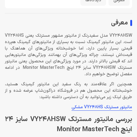
معرفی
دیدگاه‌ها
معرفی
VY248HSW مدل سفیدرنگ از مانیتور مشهور مسترتک یعنی VY248HS
است. این مانیتور گیمینگ نسبت به بسیاری از مانیتورهای گیمینگ هم‌رده
قیمتی بسیار پایین دارد، اما خوشبختانه ویژگی‌های آن هماهنگ با
قیمت‌اش نیستند، چراکه ویژگی‌های آن به‎مانند ویژگی‌های مانیتورهایی
اند که قیمتی بالاتر دارند. در مورد ویژگی‌های این محصول یعنی مانیتور
مسترتک VY248HSW سایز 24 اینچ Monitor MasterTech در ادامه
مفصل توضیح خواهیم داد.
همچنین اگر علاقه‌مند به رنگ سفید این مانیتور گیمینگ هستید،
خوشبختانه این محصول هم در فروشگاه دراگون‌شاپ عرضه شده و از
طریق لینک زیر می‌توانید به آن دسترسی داشته باشید:
مانیتور مسترتک VY248HS مشکی
بررسی مانیتور مسترتک VY248HSW سایز 24
اینچ Monitor MasterTech