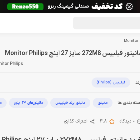
گون لوت
تماس با ما
درباره ما
مجله دراگون شاپ
یتور فیلیپس 272M8 سایز 27 اینچ Monitor Philips
tor Philips
ند
فیلیپس (Philips)
ته بندی ها
مانیتور
مانیتور برند فیلیپس
مانیتورهای 27 اینچ
ما
0 دیدگاه
4.8
اشتراک گذاری