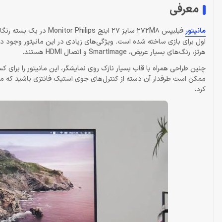
معرفی
مانیتور
فیلیپس 272M8 سایز 27 ای
هرتز، رنگ‌های بسیار عریض، SmartImage و اتصال HDMI هستند.
چنین طراحی همراه با قاب بسیار نازک روی نمایشگر، این مانیتور را برای ک
کرد.