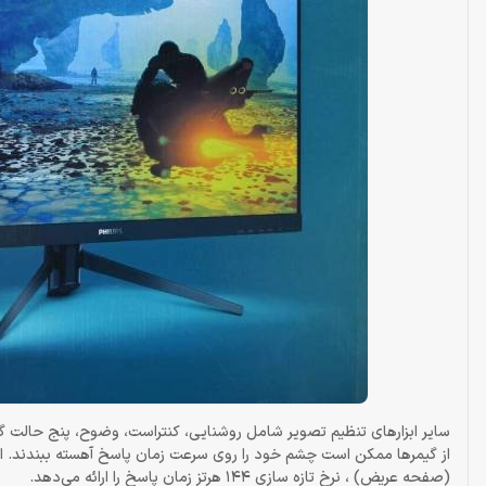
سایر ابزارهای تنظیم تصویر شامل روشنایی، کنتراست، وضوح، پنج حالت گ
(صفحه عریض) ، نرخ تازه سازی 144 هرتز زمان پاسخ را ارائه می‌دهد.