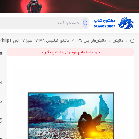
دسته‌بندی محصولات
فروش ویژه
دراگون لند
درا
مانیتور
مانیتورهای پنل IPS
مانیتور فیلیپس 272M8 سایز 27 اینچ Monitor Philips
مان
جهت استعلام موجودی، تماس بگیرید
بر
دس