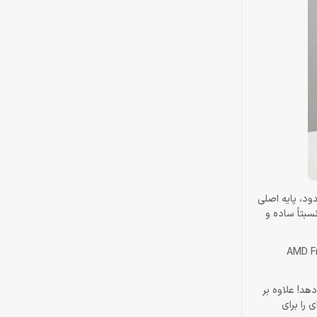
ود، پایه اصلی
قرار دارند، نسبتاً ساده و
OSD قابل دسترسی هستند. همچنین این مانیتور از فناوری AMD FreeSync
نید تهیه کنید اما نسبت کنتراست بالا، طیف رنگی وسیع و FreeSync را ارائه می‌دهد! علاوه بر
گسترده‌ای را برای