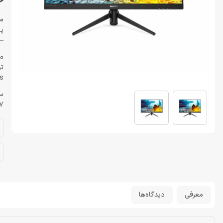
خر
مشخ
پور
–
ما
تو
ps
سا
7"
معرفی
دیدگاه‌ها