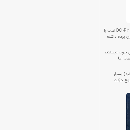
این نسبت کنتراست ایستا 1000:1، حداکثر روشنایی 350 نیت و پشتیبانی گسترده 96 درصد NTSC از طیف رنگی که معادل ~126درصد sRGB یا ~93 درصد DCI-P3 است را
 بدون پرده داشته
ی خوب نیستند،
ری حرکتی برجسته ای مواجه هستید. این مهم برای اکثر نمایشگرهای پنل VA رایج است اما
ز سوسو زدن روشنایی VRR رنج ببرند، زمانی که FPS (فریم در ثانیه) بسیار
 را قربانی وضوح حرکت