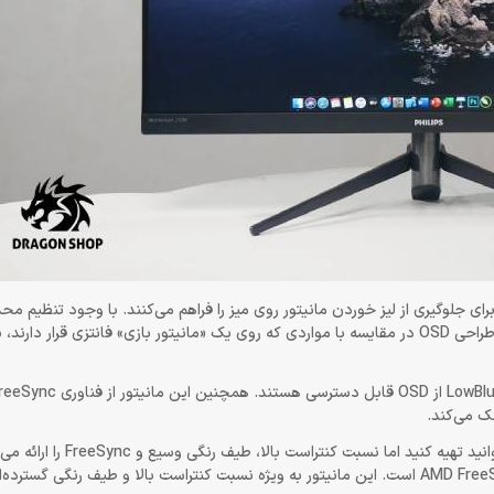
ی جلوگیری از لیز خوردن مانیتور روی میز را فراهم می‌کنند. با وجود تنظیم محد
مانیتور را می‌توان جدا کرد و فضایی را برای نصب پایه VESA ایجاد نمود. طراحی OSD در مقایسه با مواردی که روی یک «مانیتور بازی» فانتزی 
بیشتر گزینه‌های تنظیمات رنگ و روشنایی، انتخاب ورودی، زبان یا حالت LowBlue از 
فیلیپس Philips 272M8 ارزان‌ترین مانیتور بازی 144 هرتزی است که می‌توا
این، این دارای پشتیبانی از طیف رنگی گسترده، نسبت کنتراست بالا و AMD FreeSync است. این مانیتور به ویژه نسبت کنتراست بالا و طیف رنگی 