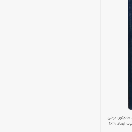
انیتور، برخی
از گیمرها ممکن است چشم خود را روی سرعت زمان پاسخ آهسته ببندند. اندازه صفحه نمایش 27 اینچی، رزولوشن 1920×1080 (Full HD)، نوع پنل VA نسبت ابعاد 16:9