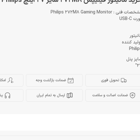
ید مانیتور فیلیپس 272M8 سایز 27 اینچ Monitor Philips
صات فنی : Philips 272M8 Gaming Monitor
ت USB-C
نیتور
لید کننده
Phili
یز پنل
2
تحویل فوری
ضمانت بازگشت وجه
امکا
ضمانت اصالت و سلامت
ارسال به تمام ایران
پش