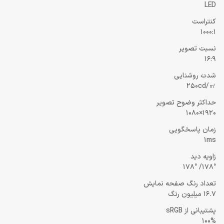
LED
کنتراست
1000:1
نسبت تصویر
16:9
شدت روشنایی
250cd/㎡
حداکثر وضوح تصویر
1920×1080
زمان پاسخگویی
1ms
زاویه دید
178°/ 178°
تعداد رنگ صفحه نمایش
16.7 میلیون رنگ
پشتیبانی از sRGB
100%