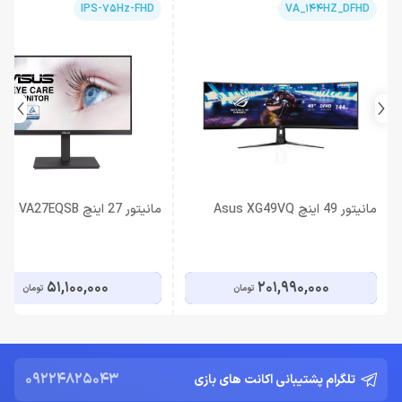
IPS-75Hz-FHD
VA_144HZ_DFHD
مانیتور 49 اینچ Asus XG49VQ
مانیتور 27 اینچ ASUS VA27EQSB
51,100,000
201,990,000
تومان
تومان
09224825043
تلگرام پشتیبانی اکانت های بازی