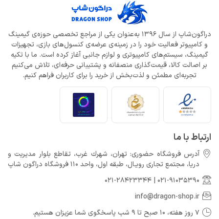
دراگون‌شاپ از سال 1396 به‌عنوان یکی از مراجع تخصصی حوزه‌ی گیمینگ
و کامپیوتر فعالیت خود را در زمینه‌ی عرضه‌ی کنسول‌های بازی، تجهیزات
گیمینگ، سیستم‌های کامپیوتری و لوازم جانبی آغاز کرده است. ما با تکیه
بر اصالت کالا، قیمت‌گذاری منصفانه و پشتیبانی حرفه‌ای، تلاش می‌کنیم
تجربه‌ای مطمئن و لذت‌بخش از خرید را برای کاربران فراهم کنیم.
ارتباط با ما
آدرس فروشگاه حضوری: تهران، شهرك غرب، تقاطع بلوار مدیریت و
دريا، مجتمع تجارى رويـال، طبقه اول، واحد 110 فروشگاه دراگون شاپ
021-28423344
|
021-91035390
info@dragon-shop.ir
7 روز هفته، 10 صبح تا 9 شب پاسخگوی شما عزیزان هستیم.