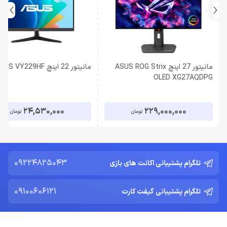
مانیتور 27 اینچ ASUS ROG Strix
مانیتور 22 اینچ ASUS VY229HF
OLED XG27AQDPG
24,530,000
229,000,000
تومان
تومان
09224825043
تلگرام پشتیبانی اکانت های بازی
09100606121
تلگرام پشتیبانی گیفت کارت