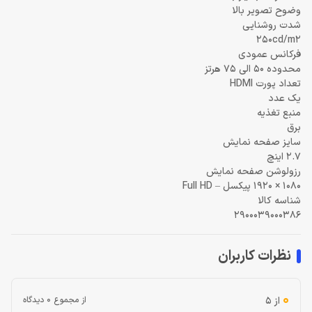
وضوح تصویر بالا
شدت روشنایی
250cd/m2
فرکانس عمودی
محدوده 50 الی 75 هرتز
تعداد پورت HDMI
یک عدد
منبع تغذیه
برق
سایز صفحه نمایش
2.7 اینچ
رزولوشن صفحه نمایش
1080 × 1920 پیکسل – Full HD
شناسه کالا
2900039000386
نظرات کاربران
0
از 5
از مجموع 0 دیدگاه