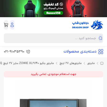
دسته‌بندی محصولات
021-91035390
مانیتور
مانیتورهای 27 اینچ
مانیتور بنکیو ZOWIE XL2740 سایز 27 اینچ Monitor BENQ
جهت استعلام موجودی، تماس بگیرید