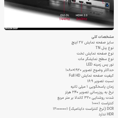
مشخصات کلی
سایز صفحه نمایش 27 اینچ
نوع پنل TN
نوع صفحه نمایش تخت
نوع سطح نمایشگر مات
نور پس زمینه LED
حداکثر وضوح تصویر 1920×1080
کیفیت صفحه نمایش Full HD
نسبت تصویر 16:9
زمان پاسخگویی 1 میلی ثانیه
نرخ به روزرسانی تصویر 240 هرتز
شدت روشنایی 320 کاندلا بر متر مربع
کنتراست 1000:1
DCR (نرخ کنتراست داینامیک) 12000000:1
HDR ندارد