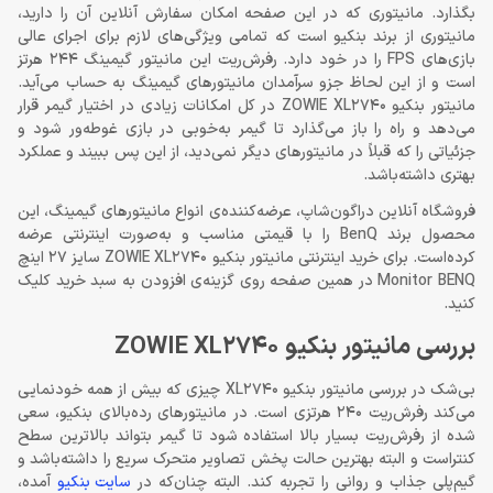
بگذارد. مانیتوری که در این صفحه امکان سفارش آنلاین آن را دارید،
مانیتوری از برند بنکیو است که تمامی ویژگی‌های لازم برای اجرای عالی
بازی‌های FPS را در خود دارد. رفرش‌ریت این مانیتور گیمینگ 244 هرتز
است و از این لحاظ جزو سرآمدان مانیتورهای گیمینگ به حساب می‌آید.
مانیتور بنکیو ZOWIE XL2740 در کل امکانات زیادی در اختیار گیمر قرار
می‌دهد و راه را باز می‌گذارد تا گیمر به‌خوبی در بازی غوطه‌ور شود و
جزئیاتی را که قبلاً در مانیتورهای دیگر نمی‌دید، از این پس ببیند و عملکرد
بهتری داشته‌باشد.
فروشگاه آنلاین دراگون‌شاپ، عرضه‌کننده‌ی انواع مانیتورهای گیمینگ، این
محصول برند BenQ را با قیمتی مناسب و به‌صورت اینترنتی عرضه
کرده‌است. برای خرید اینترنتی مانیتور بنکیو ZOWIE XL2740 سایز 27 اینچ
Monitor BENQ در همین صفحه روی گزینه‌ی افزودن به سبد خرید کلیک
کنید.
بررسی مانیتور بنکیو ZOWIE XL2740
بی‌شک در بررسی مانیتور بنکیو XL2740 چیزی که بیش از همه خودنمایی
می‌کند رفرش‌ریت 240 هرتزی است. در مانیتورهای رده‌بالای بنکیو، سعی
شده از رفرش‌ریت بسیار بالا استفاده شود تا گیمر بتواند بالاترین سطح
کنتراست و البته بهترین حالت پخش تصاویر متحرک سریع را داشته‌باشد و
گیم‌پلی جذاب و روانی را تجربه کند. البته چنان‌که در
سایت بنکیو
آمده،