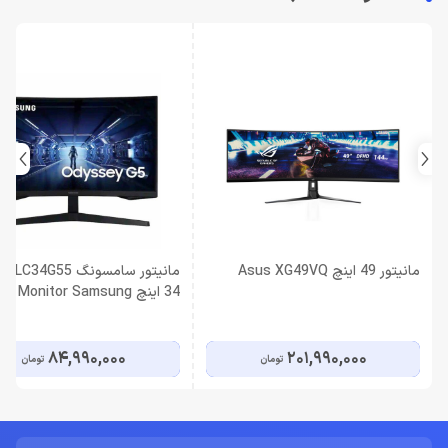
مانیتور 49 اینچ Asus XG49VQ
مانیتور سامسون
34 اینچ Monitor Samsung
84,990,000
201,990,000
تومان
تومان