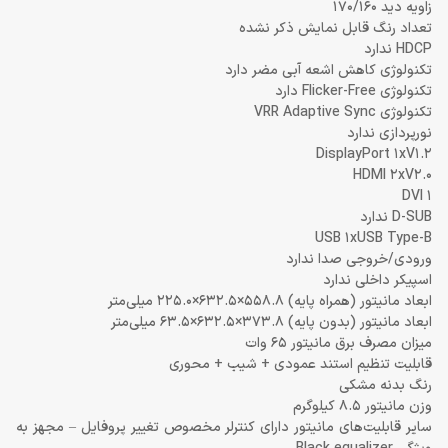
زاویه دید 170/160
تعداد رنگ قابل نمایش ذکر نشده
HDCP ندارد
تکنولوژی کاهش اشعه آبی مضر دارد
تکنولوژی Flicker-Free دارد
تکنولوژی VRR Adaptive Sync
نورپردازی ندارد
DisplayPort 1xV1.2
HDMI 2xV2.0
DVI 1
D-SUB ندارد
USB 1xUSB Type-B
ورودی/خروجی صدا ندارد
اسپیکر داخلی ندارد
ابعاد مانیتور (همراه پایه) 558.8×632.5×225.0 میلی‌متر
ابعاد مانیتور (بدون پایه) 373.8×632.5×63.5 میلی‌متر
میزان مصرف برق مانیتور 65 وات
قابلیت تنظیم استند عمودی + شیب + محوری
رنگ بدنه مشکی
وزن مانیتور 8.5 کیلوگرم
سایر قابلیت‌های مانیتور دارای کنترلر مخصوص تغییر پروفایل – مجهز به