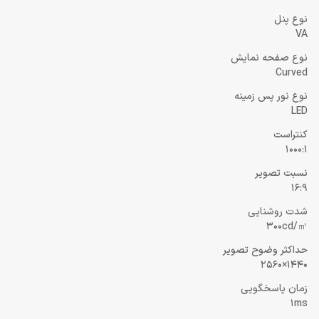
نوع پنل
VA
نوع صفحه نمایش
Curved
نوع نور پس زمینه
LED
کنتراست
1000:1
نسبت تصویر
16:9
شدت روشنایی
300cd/㎡
حداکثر وضوح تصویر
1440×2560
زمان پاسخگویی
1ms