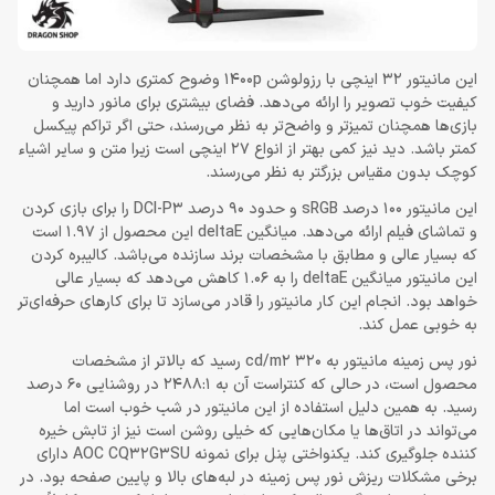
این مانیتور 32 اینچی با رزولوشن 1400p وضوح کمتری دارد اما همچنان
کیفیت خوب تصویر را ارائه می‌دهد. فضای بیشتری برای مانور دارید و
بازی‌ها همچنان تمیزتر و واضح‌تر به نظر می‌رسند، حتی اگر تراکم پیکسل
کمتر باشد. دید نیز کمی بهتر از انواع 27 اینچی است زیرا متن و سایر اشیاء
کوچک بدون مقیاس بزرگتر به نظر می‌رسند.
این مانیتور 100 درصد sRGB و حدود 90 درصد DCI-P3 را برای بازی کردن
و تماشای فیلم ارائه می‌دهد. میانگین deltaE این محصول از 1.97 است
که بسیار عالی و مطابق با مشخصات برند سازنده می‌باشد. کالیبره کردن
این مانیتور میانگین deltaE را به 1.06 کاهش می‌دهد که بسیار عالی
خواهد بود. انجام این کار مانیتور را قادر می‌سازد تا برای کارهای حرفه‌ای‌تر
به خوبی عمل کند.
نور پس زمینه مانیتور به 320 cd/m2 رسید که بالاتر از مشخصات
محصول است، در حالی که کنتراست آن به 2488:1 در روشنایی 60 درصد
رسید. به همین دلیل استفاده از این مانیتور در شب خوب است اما
می‌تواند در اتاق‌ها یا مکان‌هایی که خیلی روشن است نیز از تابش خیره
کننده جلوگیری کند. یکنواختی پنل برای نمونه AOC CQ32G3SU دارای
برخی مشکلات ریزش نور پس زمینه در لبه‌های بالا و پایین صفحه بود. در