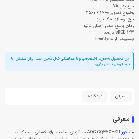
نوع پنل VA
وضوح تصویر 1440 × 2560
نرخ نوسازی 165 هرتز
زمان پاسخ دهی 1 میلی ثانیه
sRGB 123 درصد
پشتیبانی از FreeSync
این محصول به‌صورت اختصاصی و با هماهنگی قابل تأمین است. برای سفارش، با
تیم فروش تماس بگیرید.
معرفی
دیدگاه‌ها
معرفی
مانیتور
AOC CQ32G3SU جایگزینی مناسب برای کسانی است که به