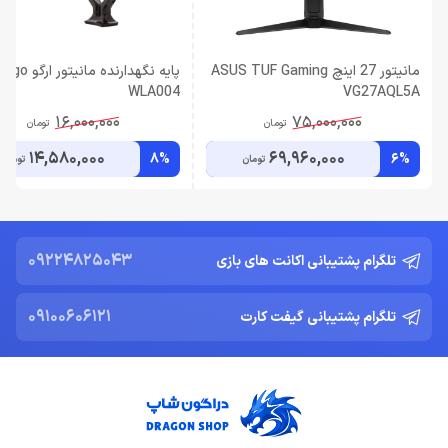
مانیتور 27 اینچ ASUS TUF Gaming
پایه نگهدارنده مانیتور ارگو Ergo
WLA004
VG27AQL5A
16,000,000
75,000,000
تومان
تومان
14,580,000
69,960,000
8%
6%
تومان
تومان
09224825043
تلگرام پشتیبانی اکانت های بازی
09100606121
تلگرام پشتیبانی گیفت کارت