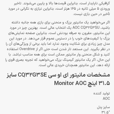
گرافیکی ناپایدار است، بنابراین قیمت‌ها بالا و پایین می‌شوند. تاخیر
ورودی 5 میلی ثانیه در 165 هرتز است، بنابراین نیازی به نگرانی در مورد
تأخیر در حین بازی نیست.
اگر می‌خواهید یک مانیتور بزرگ و منحنی برای بازی همه جانبه داشته
باشید، AOC CQ32G3SU یک انتخاب عالی است. بهترین چیز در مورد
این مانیتور، مقرون به صرفه بودنش است، بنابراین صفحه نمایش‌های
بزرگ با کیفیت‌های خوب را در دسترس عموم قرار می‌دهد. در مورد این
مدل چیز زیادی برای شکایت وجود ندارد اما باید برخی از ویژگی‌های آن را
در نظر بگیرید. این مستعد تار شدن است حتی اگر از Overdrive استفاده
کنید و شکل منحنی وار مانیتور ممکن است برای همه مناسب نباشد. با
این حال، اگر یک مانیتور گیمینگ بزرگ می‌خواهید که تجربه بصری قوی را
ارائه دهد، این مانیتور همچنان خریدی عالی است.
مشخصات مانیتور ای او سی CQ32G3SE سایز
31.5 اینچ Monitor AOC
تولید کننده
AOC
سایز پنل
31.5″