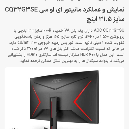
نمایش و عملکرد مانیتور ای او سی CQ32G3SE
سایز 31.5 اینچ
AOC CQ32G3SU دارای یک پنل VA خمیده 1000Rسایز 32 اینچی با
رزولوشن 2560 در 1440، نرخ تازه سازی 165 هرتز و زمان پاسخگویی
تقویت شده 1 میلی ثانیه است. نور پس زمینه خروجی 300 cd/m2 دارد،
در حالی که نسبت کنتراست مانند اکثر پنل‌های VA در 3000:1 ذکر شده
است. این مدل با HDR 400 سازگار نیست اما سازگاری HDR10 را پشتیبانی
می‌کند تا بتواند سیگنال‌ها را به بهترین شکل ممکن ترجمه نماید.