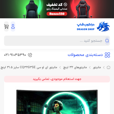
دسته‌بندی محصولات
021-91035390
مانیتور
مانیتورهای 32 اینچ
مانیتور ای او سی CQ32G3SE سایز 31.5 اینچ Monitor AOC
جهت استعلام موجودی، تماس بگیرید