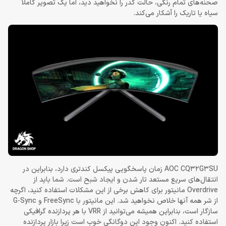
صحنه‌های تمام رنگی، حالت کدر را نخواهید دید، اما یک تصویر کاملاً
سیاه یا تاریک را آشکار می‌کند.
AOC CQ32G3SU زمان پاسخگویی پیکسل کندتری دارد، بنابراین در
انتقال‌های سریع مستعد تار شدن و ایجاد شبح است. شما باید از
Overdrive مانیتور برای کاهش برخی از این مشکلات استفاده کنید، اگرچه
از شر همه آنها خلاص نخواهید شد. این مانیتور با FreeSync و G-Sync
سازگار است، بنابراین همیشه می‌توانید از VRR با هر پردازنده گرافیکی
استفاده کنید. اکنون وجود این دوگانگی خوب است زیرا بازار پردازنده