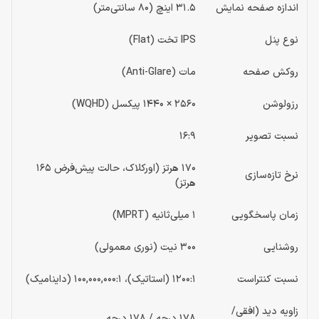
اندازه صفحه نمایش
31.5 اینچ (80 سانتی‌متر)
نوع پنل
IPS تخت (Flat)
روکش صفحه
مات (Anti-Glare)
رزولوشن
2560 × 1440 پیکسل (WQHD)
نسبت تصویر
16:9
170 هرتز (اورکلاک، حالت پیش‌فرض 165
نرخ تازه‌سازی
هرتز)
زمان پاسخگویی
1 میلی‌ثانیه (MPRT)
روشنایی
300 نیت (نوری معمولی)
نسبت کنتراست
1200:1 (استاتیک)، 100,000,000:1 (داینامیک)
زاویه دید (افقی/
178 درجه / 178 درجه