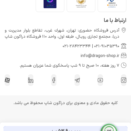
ارتباط با ما
آدرس فروشگاه حضوری: تهران، شهرك غرب، تقاطع بلوار مدیریت و
دريا، مجتمع تجارى رويـال، طبقه اول، واحد 110 فروشگاه دراگون شاپ
021-28423344
|
021-91035390
info@dragon-shop.ir
7 روز هفته، 10 صبح تا 9 شب پاسخگوی شما عزیزان هستیم.
کلیه حقوق مادی و معنوی برای دراگون شاپ محفوظ می باشد.