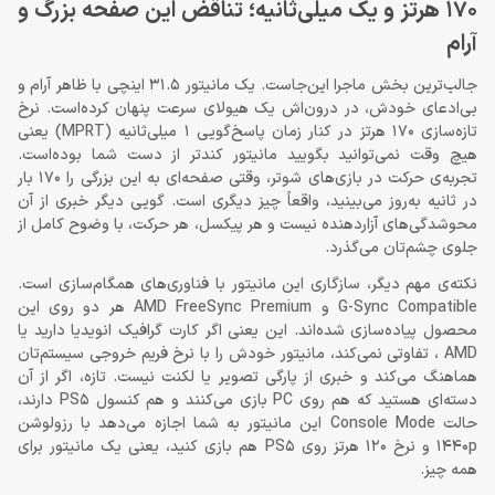
170 هرتز و یک میلی‌ثانیه؛ تناقض این صفحه بزرگ و
آرام
جالب‌ترین بخش ماجرا این‌جاست. یک مانیتور 31.5 اینچی با ظاهر آرام و
بی‌ادعای خودش، در درون‌اش یک هیولای سرعت پنهان کرده‌است. نرخ
تازه‌سازی 170 هرتز در کنار زمان پاسخ‌گویی 1 میلی‌ثانیه (MPRT) یعنی
هیچ وقت نمی‌توانید بگویید مانیتور کندتر از دست شما بوده‌است.
تجربه‌ی حرکت در بازی‌های شوتر، وقتی صفحه‌ای به این بزرگی را 170 بار
در ثانیه به‌روز می‌بینید، واقعاً چیز دیگری است. گویی دیگر خبری از آن
محوشدگی‌های آزاردهنده نیست و هر پیکسل، هر حرکت، با وضوح کامل از
جلوی چشم‌تان می‌گذرد.
نکته‌ی مهم دیگر، سازگاری این مانیتور با فناوری‌های همگام‌سازی است.
G-Sync Compatible و AMD FreeSync Premium هر دو روی این
محصول پیاده‌سازی شده‌اند. این یعنی اگر کارت گرافیک انویدیا دارید یا
AMD ، تفاوتی نمی‌کند، مانیتور خودش را با نرخ فریم خروجی سیستم‌تان
هماهنگ می‌کند و خبری از پارگی تصویر یا لکنت نیست. تازه، اگر از آن
دسته‌ای هستید که هم روی PC بازی می‌کنند و هم کنسول PS5 دارند،
حالت Console Mode این مانیتور به شما اجازه می‌دهد با رزولوشن
1440p و نرخ 120 هرتز روی PS5 هم بازی کنید، یعنی یک مانیتور برای
همه چیز.