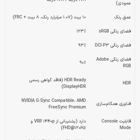
عمودی)
عمق رنگ
10 بیت (1.07 میلیارد رنگ، 8 بیت + FRC)
فضای رنگی sRGB
123٪
فضای رنگی DCI-P3
93٪
فضای رنگی Adobe
90٪
RGB
HDR Ready (فاقد گواهی رسمی
HDR
DisplayHDR)
NVIDIA G-Sync Compatible، AMD
فناوری همگام‌سازی
FreeSync Premium
قابلیت Console
دارد (پشتیبانی از VRR 1440p و
FHD@120Hz)
Mode