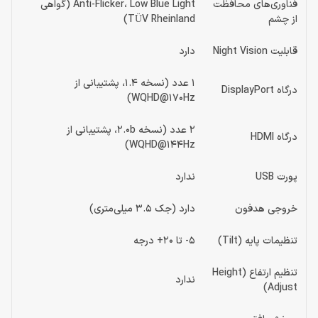
فناوری‌های محافظت
Anti-Flicker، Low Blue Light (گواهی
از چشم
TÜV Rheinland)
قابلیت Night Vision
دارد
1 عدد (نسخه 1.4، پشتیبانی از
درگاه DisplayPort
WQHD@170Hz)
2 عدد (نسخه 2.0b، پشتیبانی از
درگاه HDMI
WQHD@144Hz)
پورت USB
ندارد
خروجی هدفون
دارد (جک 3.5 میلی‌متری)
تنظیمات پایه (Tilt)
5- تا 20+ درجه
تنظیم ارتفاع (Height
ندارد
Adjust)