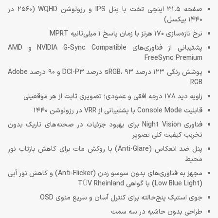
صفحه 31.5 اینچی تخت با پنل IPS و رزولوشن WQHD (2560 در
1440 پیکسل)
نرخ تازه‌سازی 170 هرتز با زمان پاسخ 1 میلی‌ثانیه MPRT
پشتیبانی از فناوری‌های NVIDIA G-Sync Compatible و AMD
FreeSync Premium
پوشش رنگی 123 درصد sRGB، 93 درصد DCI-P3 و 90 درصد Adobe
RGB
زاویه دید 178 درجه افقی و عمودی؛ تصویری ثابت از هر موقعیتی
قابلیت Console Mode با پشتیبانی از VRR در رزولوشن 1440
فناوری Night Vision برای بهبود جزئیات در صحنه‌های تاریک بدون
تخریب کیفیت کلی تصویر
پنل ضد انعکاس (Anti-Glare) با روکش مات برای کاهش بازتاب نور
محیط
مجهز به فناوری‌های بدون سوسو زدن (Anti-Flicker) و کاهش نور آبی
(Low Blue Light) با گواهی TÜV Rheinland
جوی استیک پنج‌حالته برای کنترل آسان و سریع منوی OSD
طراحی بدون حاشیه در سه سمت