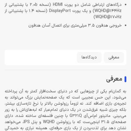
درگاه‌های ارتباطی شامل دو پورت HDMI (نسخه 2.0b با پشتیبانی از
WQHD@144Hz) و یک پورت DisplayPort (نسخه 1.4 با پشتیبانی از
WQHD@170Hz)
خروجی هدفون 3.5 میلی‌متری برای اتصال آسان هدفون
معرفی
دیدگاه‌ها
معرفی
به گمان‌ام یکی از چیزهایی که در دنیای سخت‌افزار کمتر به آن پرداخته
می‌شود، این حس عجیبی است که یک صفحه‌نمایش بزرگ می‌تواند به
تجربه‌ی بازی اضافه کند. نه لزوماً رزولوشن بالاتر یا نرخ تازه‌سازی بیشتر،
بلکه چیزی شبیه غرق‌شدن در یک دنیای تمام‌عیار که لبه‌های‌اش را به زور
می‌بینی. مانیتور ام‌اس‌آی G321Q با چنین فلسفه‌ای ساخته شده، دارای
صفحه‌ای 31.5 اینچی‌ست که با رزولوشن WQHD و پنل IPS، می‌خواهد
نشان دهد برای لذت‌بردن از یک بازی حرفه‌ای، همیشه نیازی به خمیدگی