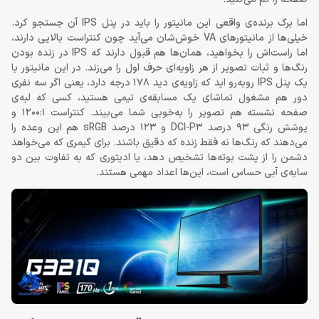
اما برگ برنده‌ی واقعی این مانیتور را باید در پنل IPS آن جستجو کرد.
خیلی‌ها از مانیتورهای VA خوش‌شان می‌آید چون کنتراست بالایی دارند،
اما راست‌اش را بخواهید، همان‌ها هم قبول دارند که IPS در زنده بودن
رنگ‌ها و ثبات تصویر از هر زاویه‌ای حرف اول را می‌زند. در این مانیتور با
یک پنل IPS روبه‌رو اید که زاویه‌ی دید 178 درجه دارد، یعنی اگر سه نفری
دور هم مشغول تماشای یک مسابقه‌ی تیمی هستید، کسی که لبه‌ی
صفحه نشسته هم تصویر را به‌خوبی شما می‌بیند. کنتراست 1200:1 و
پوشش رنگی 93 درصد DCI-P3 و 123 درصد sRGB هم این وعده را
می‌دهند که رنگ‌ها نه فقط زنده که دقیق باشند. برای گیمری که می‌خواهد
دشمن را از پشت بوته‌ها تشخیص دهد، یا ادیتوری که به تفاوت بین دو
سایه‌ی آبی حساس است، این‌ها اعداد مهمی هستند.