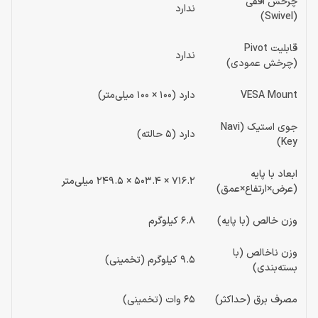
چرخش افقی
ندارد
(Swivel)
قابلیت Pivot
ندارد
(چرخش عمودی)
VESA Mount
دارد (100 × 100 میلی‌متر)
جوی استیک (Navi
دارد (5 حالته)
Key)
ابعاد با پایه
716.2 × 503.4 × 249.5 میلی‌متر
(عرض×ارتفاع×عمق)
وزن خالص (با پایه)
6.8 کیلوگرم
وزن ناخالص (با
9.5 کیلوگرم (تخمینی)
بسته‌بندی)
مصرف برق (حداکثر)
65 وات (تخمینی)