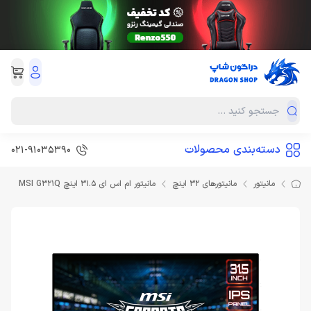
دسته‌بندی محصولات
021-91035390
مانیتور
مانیتورهای 32 اینچ
مانیتور ام اس ای 31.5 اینچ MSI G321Q