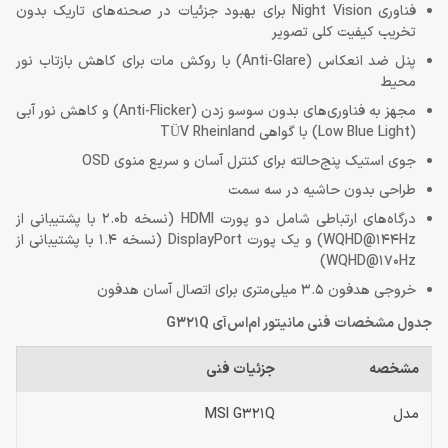
فناوری Night Vision برای بهبود جزئیات در صحنه‌های تاریک بدون
تخریب کیفیت کلی تصویر
پنل ضد انعکاس (Anti-Glare) با روکش مات برای کاهش بازتاب نور
محیط
مجهز به فناوری‌های بدون سوسو زدن (Anti-Flicker) و کاهش نور آبی
(Low Blue Light) با گواهی TÜV Rheinland
جوی استیک پنج‌حالته برای کنترل آسان و سریع منوی OSD
طراحی بدون حاشیه در سه سمت
درگاه‌های ارتباطی شامل دو پورت HDMI (نسخه 2.0b با پشتیبانی از
WQHD@144Hz) و یک پورت DisplayPort (نسخه 1.4 با پشتیبانی از
WQHD@170Hz)
خروجی هدفون 3.5 میلی‌متری برای اتصال آسان هدفون
جدول مشخصات فنی مانیتور ام‌اس‌آی G321Q
مشخصه
جزئیات فنی
مدل
MSI G321Q