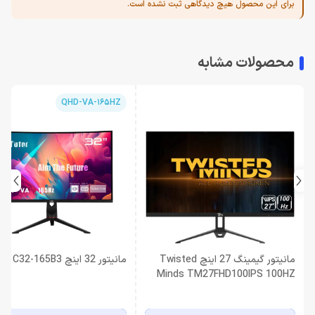
برای این محصول هیچ دیدگاهی ثبت نشده است.
محصولات مشابه
QHD-VA-165HZ
مانیتور گیمینگ 27 اینچ Twisted
مانیتور 32 اینچ Fater C32-165B3
Minds TM27FHD100IPS 100HZ