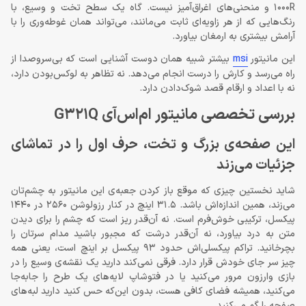
1000R و منحنی‌های اغراق‌آمیز نیست. گاه یک سطح تخت و وسیع، با
رنگ‌هایی که از هر زاویه‌ای ثابت می‌مانند، می‌تواند همان غوطه‌وری را با
آرامش بیشتری به ارمغان بیاورد.
این مانیتور
msi
بیشتر شبیه همان دوست آشنایی است که بی‌سروصدا از
راه می‌رسد و کارش را درست انجام می‌دهد. نه تظاهر به لوکس‌بودن دارد،
نه با اعداد و ارقام قصد شوک‌دادن دارد.
بررسی تخصصی مانیتور ام‌اس‌آی G321Q
این صفحه‌ی بزرگ و تخت، حرف اول را در تماشای
جزئیات می‌زند
شاید نخستین چیزی که موقع باز کردن جعبه‌ی این مانیتور به چشم‌تان
می‌زند، همین اندازه‌اش باشد. 31.5 اینچ در کنار رزولوشن 2560 در 1440
پیکسل، ترکیبی خوش‌فرم است. نه آن‌قدر ریز است که چشم را برای دیدن
متن به درد بیاورد، نه آن‌قدر درشت که مجبور باشید مدام سرتان را
بچرخانید. تراکم پیکسلی‌اش حدود 93 پیکسل بر اینچ است، یعنی همه
چیز سر جای خودش قرار دارد. فرقی نمی‌کند دارید یک نقشه‌ی وسیع را در
بازی وارزون مرور می‌کنید یا در فتوشاپ لایه‌های یک طرح را جابه‌جا
می‌کنید، همیشه فضای کافی هست، بدون این‌که حس کنید دارید لبه‌های
صفحه را گم می‌کنید.