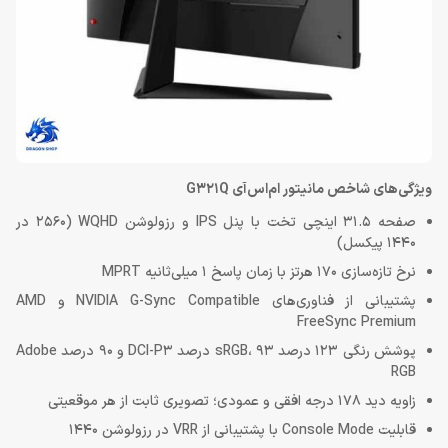
ویژگی‌های شاخص مانیتور ام‌اس‌آی G321Q
صفحه 31.5 اینچی تخت با پنل IPS و رزولوشن WQHD (2560 در
1440 پیکسل)
نرخ تازه‌سازی 170 هرتز با زمان پاسخ 1 میلی‌ثانیه MPRT
پشتیبانی از فناوری‌های NVIDIA G-Sync Compatible و AMD
FreeSync Premium
پوشش رنگی 123 درصد sRGB، 93 درصد DCI-P3 و 90 درصد Adobe
RGB
زاویه دید 178 درجه افقی و عمودی؛ تصویری ثابت از هر موقعیتی
قابلیت Console Mode با پشتیبانی از VRR در رزولوشن 1440