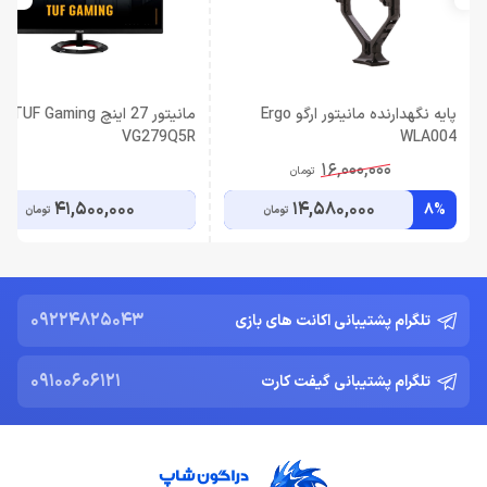
پایه نگهدارنده مانیتور ارگو Ergo
مانیتور 27 اینچ F Gaming
VG279Q5R
WLA004
16,000,000
تومان
41,500,000
14,580,000
8%
تومان
تومان
09224825043
تلگرام پشتیبانی اکانت های بازی
09100606121
تلگرام پشتیبانی گیفت کارت