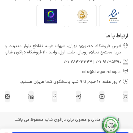
ارتباط با ما
آدرس فروشگاه حضوری: تهران، شهرك غرب، تقاطع بلوار مدیریت و
دريا، مجتمع تجارى رويـال، طبقه اول، واحد 110 فروشگاه دراگون شاپ
021-28423344
|
021-91035390
info@dragon-shop.ir
7 روز هفته، 10 صبح تا 9 شب پاسخگوی شما عزیزان هستیم.
کلیه حقوق مادی و معنوی برای دراگون شاپ محفوظ می باشد.