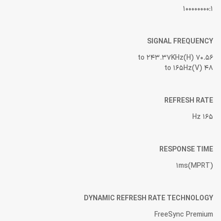
100000000:1
SIGNAL FREQUENCY
70.56 to 243.37KHz(H)
48 to 165Hz(V)
REFRESH RATE
165 Hz
RESPONSE TIME
1ms(MPRT)
DYNAMIC REFRESH RATE TECHNOLOGY
FreeSync Premium