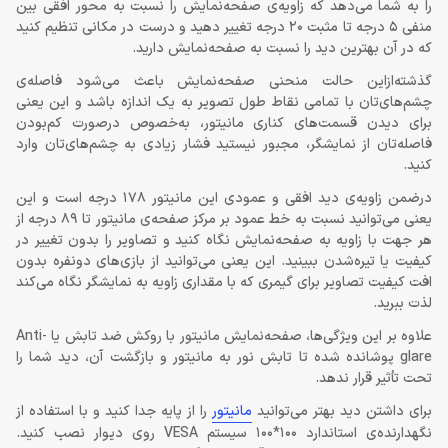
را به شما می‌دهد که زاویه‌ی صفحه‌نمایش را نسبت به محور افقی بین
منفی 5 درجه تا مثبت 20 درجه تغییر دهید و درست در مکانی تنظیم کنید
که در آن بهترین دید را نسبت به صفحه‌نمایش دارید.
گذشته‌ازاین حالت منحنی صفحه‌نمایش باعث می‌شود فاصله‌ی
چشم‌های‌تان با تمامی نقاط طول تصویر به یک اندازه باشد و این یعنی
برای دیدن قسمت‌های کناری مانیتور، به‌خصوص درصورت کم‌بودن
فاصله‌تان از نمایشگر، مجبور نیستید فشار زیادی به چشم‌های‌تان وارد
کنید.
درضمن زاویه‌ی دید افقی و عمودی این مانیتور 178 درجه است و این
یعنی می‌توانید نسبت به خط عمود بر مرکز صفحه‌ی مانیتور تا 89 درجه از
هر جهت با زاویه به صفحه‌نمایش نگاه کنید و تصاویر را بدون تغییر در
کیفیت یا تیره‌شدن ببینید. این یعنی می‌توانید از بازی‌های دونفره بدون
افت کیفیت تصاویر برای گیمری که با مقداری زاویه به نمایشگر نگاه می‌کند
لذت ببرید.
علاوه بر این ویژگی‌ها، صفحه‌نمایش مانیتور با روکش ضد تابش یا Anti-
glare پوشانده شده تا تابش نور به مانیتور و بازگشت آن، دید شما را
تحت تأثیر قرار ندهد.
برای داشتن دید بهتر می‌توانید
مانیتور
را از پایه جدا کنید و با استفاده از
نگهدارنده‌ی استاندارد 100*100 سیستم VESA روی دیوار نصب کنید.