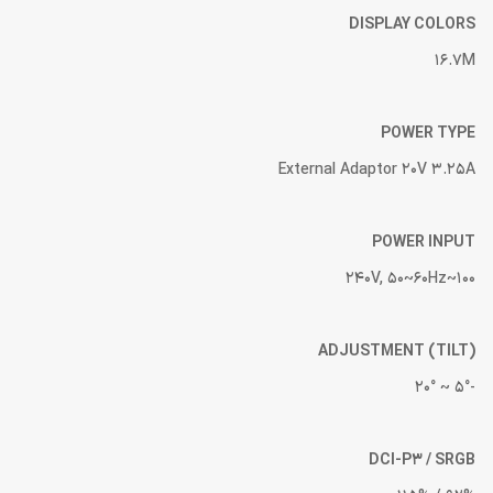
DISPLAY COLORS
16.7M
POWER TYPE
External Adaptor 20V 3.25A
POWER INPUT
100~240V, 50~60Hz
ADJUSTMENT (TILT)
-5° ~ 20°
DCI-P3 / SRGB