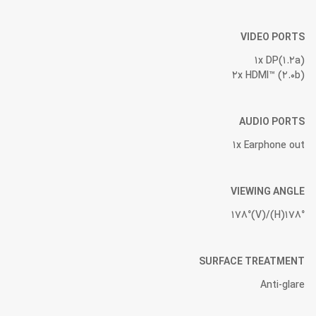
VIDEO PORTS
1x DP(1.2a)
2x HDMI™ (2.0b)
AUDIO PORTS
1x Earphone out
VIEWING ANGLE
178°(H)/178°(V)
SURFACE TREATMENT
Anti-glare