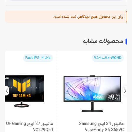
برای این محصول هیچ دیدگاهی ثبت نشده است.
محصولات مشابه
Fast IPS_210Hz
VA-100Hz-WQHD
مانیتور 34 اینچ Samsung
مانیتور 27 اینچ F Gaming
VG279Q5R
ViewFinity S6 S65VC