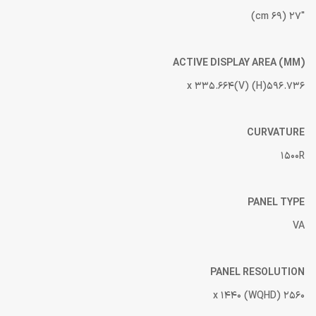
27″ (69 cm)
ACTIVE DISPLAY AREA (MM)
596.736(H) x 335.664(V)
CURVATURE
1500R
PANEL TYPE
VA
PANEL RESOLUTION
2560 x 1440 (WQHD)