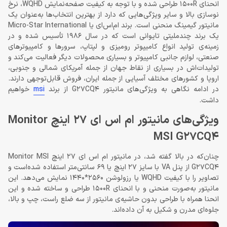
انحنای 1500R طراحی شده و با توجه به کیفیت صفحه‌نمایش WQHD، نرخ
نوسازی بالا و سایر ویژگی‌هایی که دارد از بهترین انتخاب‌ها به‌عنوان یک
مانیتور گیمینگ منحنی است. برند ام‌اس‌ای یا Micro-Star International
یک برند چندملیتی تایوانی است که در سال 1986 تأسیس شده و در
زمینه‌ی تولید انواع کامیپوتر رومیزی و لپتاپ، سرورها و کامپیوترهای
صنعتی، لوازم جانبی کامپیوتر و بسیاری محصولات دیگر فعالیت می‌کند و
تولیدات‌اش در بسیاری از نقاط جهان از جمله آمریکای شمالی و جنوبی،
اروپا و کشورهای مختلف آسیایی از جمله ایران، فروش قابل‌توجهی دارند.
در ادامه نگاهی به ویژگی‌های مانیتور G27CQ4 از برند
msi
خواهیم
داشت.
ویژگی‌های مانیتور ام اس ای 27 اینچ Monitor
MSI G27CQ4
چنان‌که در بالا گفته شد، در مانیتور ام اس ای 27 اینچ Monitor MSI
G27CQ4 از پنل VA با سایز 27 اینچ یا 69 سانتی‌متر استفاده شده‌است و
تصاویر را با کیفیت WQHD یا رزولوشن 2560*1440 نمایش می‌دهد. این
مانیتور به‌صورت منحنی و با انحنای 1500R طراحی و ساخته شده و این
انحنا همراه با طراحی بدون حاشیه‌ی مانیتور از سه ضلع راست، چپ و بالا،
جلوه‌ای مدرن و شکیل به آن داده‌اند.