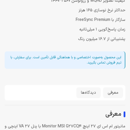
کیفیت تصویر WQHD و رزولوشن 2560*1440
حداکثر نرخ نوسازی 165 هرتز
سازگار با FreeSync Premium
زمان پاسخ‌گویی 1 میلی‌ثانیه
پشتیبانی از 16.7 میلیون رنگ
این محصول به‌صورت اختصاصی و با هماهنگی قابل تأمین است. برای سفارش، با
تیم فروش تماس بگیرید.
معرفی
دیدگاه‌ها
معرفی
مانیتور ام اس ای 27 اینچ Monitor MSI G27CQ4 با پنل VA 27 اینچی و