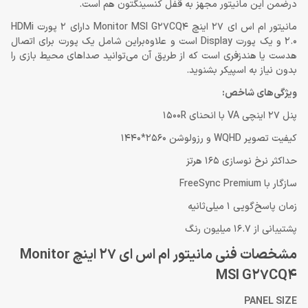
درضمن این مانیتور مجهز به قفل کنسینگتون هم است.
مانیتور ام اس ای 27 اینچ Monitor MSI G27CQ4 دارای 2 پورت HDMi
2.0 و یک پورت Display است و علاوه‌براین شامل یک پورت برای اتصال
هدست یا هندزفری است که از طریق آن می‌توانید صداهای محیط بازی را
بدون نیاز به اسپیکر بشنوید.
ویژگی‌های شاخص:
پنل 27 اینچی VA با انحنای 1500R
کیفیت تصویر WQHD و رزولوشن 2560*1440
حداکثر نرخ نوسازی 165 هرتز
سازگار با FreeSync Premium
زمان پاسخ‌گویی 1 میلی‌ثانیه
پشتیبانی از 16.7 میلیون رنگ
مشخصات فنی مانیتور ام اس ای 27 اینچ Monitor
MSI G27CQ4
PANEL SIZE