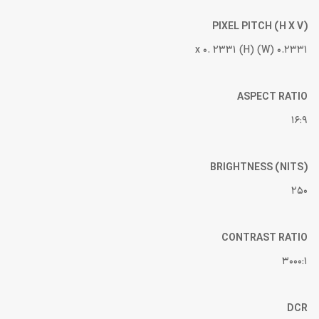
PIXEL PITCH (H X V)
0.2331 (W) x 0. 2331 (H)
ASPECT RATIO
16:9
BRIGHTNESS (NITS)
250
CONTRAST RATIO
3000:1
DCR