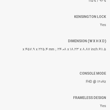
92% / 115%
KENSINGTON LOCK
Yes
DIMENSION (W X H X D)
611.5 x 457.9 x 225.4 mm ; 24.08 x 18.23 x 8.87 inch
CONSOLE MODE
FHD @ 120Hz
FRAMELESS DESIGN
Yes