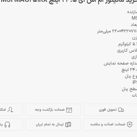
ید مانیتور ام اس ای 24.5 اینچ Monitor MSI MAG251RX
زنده
MS
عاد
4×220 میلی‌متر
زن
کیلوگرم
اس کاربری
زی
دازه صفحه نمایش
2 اینچ
ع پنل
IP
طح پنل
ات
تحویل فوری
ضمانت بازگشت وجه
امکا
ضمانت اصالت و سلامت
ارسال به تمام ایران
پش