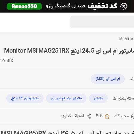
گون لوت
تماس با ما
درباره ما
مجله دراگون شاپ
یتور ام اس ای 24.5 اینچ Monitor MSI MAG251RX
G251RX
ند
ام اس آی (MSI)
ته بندی ها
مانیتور
مانیتور برند ام اس آی
مانیتورهای 24 اینچ
0 دیدگاه
4.2
اشتراک گذاری