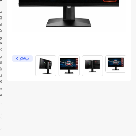
خر
سا
I
اب
775×22
و
5.4 
کل
با
بیشتر
ان
4.5
نو
S
س
م