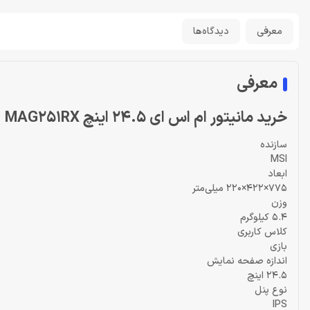
معرفی
دیدگاه‌ها
معرفی
خرید مانیتور ام اس ای 24.5 اینچ Monitor MSI MAG251RX
سازنده
MSI
ابعاد
775×422×220 میلی‌متر
وزن
5.4 کیلوگرم
کلاس کاربری
بازی
اندازه صفحه نمایش
24.5 اینچ
نوع پنل
IPS