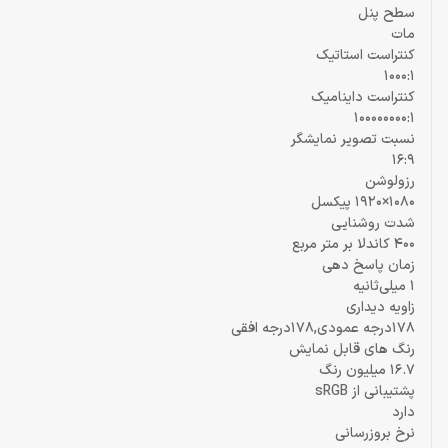
سطح پنل
مات
کنتراست استاتیک
1000:1
کنتراست داینامیک
100000000:1
نسبت تصویر نمایشگر
16:9
رزولوشن
1080×1920 پیکسل
شدت روشنایی
400 کاندلا بر متر مربع
زمان پاسخ دهی
1 میلی‌ثانیه
زاویه دیداری
178درجه عمودی,178درجه افقی
رنگ های قابل نمایش
16.7 میلیون رنگ
پشتیبانی از sRGB
دارد
نرخ بروزرسانی