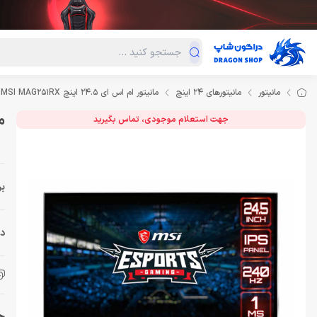
دسته‌بندی محصولات
فروش ویژه
دراگون لند
درا
مانیتور
مانیتورهای 24 اینچ
مانیتور ام اس ای 24.5 اینچ Monitor MSI MAG251RX
مان
جهت استعلام موجودی، تماس بگیرید
بر
دس