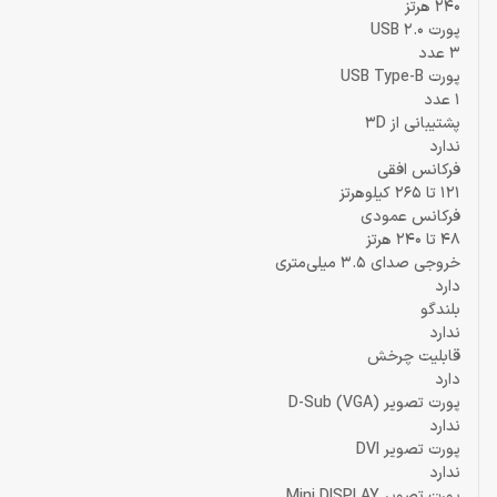
240 هرتز
پورت USB 2.0
3 عدد
پورت USB Type-B
1 عدد
پشتیبانی از 3D
ندارد
فرکانس افقی
121 تا 265 کیلوهرتز
فرکانس عمودی
48 تا 240 هرتز
خروجی صدای 3.5 میلی‌متری
دارد
بلندگو
ندارد
قابلیت چرخش
دارد
پورت تصویر D-Sub (VGA)
ندارد
پورت تصویر DVI
ندارد
پورت تصویر Mini DISPLAY