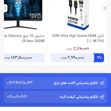
کابل HORI Ultra High Speed HDMI
مانیتور 32 اینچ Odyssey
G8 Neo G85NB
2.1 4K PS5
3,290,000
تومان
183,500,000
2,990,000
9%
تومان
تومان
09224825043
تلگرام پشتیبانی اکانت های بازی
09100606121
تلگرام پشتیبانی گیفت کارت