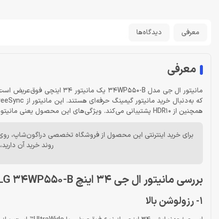
معرفی
دیدگاه‌ها
معرفی
مانیتور ال جی مدل 34WP550-B ی
همچنین از HDR10 پشتیبانی می‌کند. ویژگی‌های این محصول یعنی مانیتور ال جی 34 اینچ LG 34WP550-B را در ادامه مفصل بررسی خواهیم کرد.
برای خرید اینترنتی این محصول از فروشگاه تخصصی دراگون‌شاپ، روی
روند خرید آن دارید،
بررسی مانیتور ال جی 34 اینچ LG 34WP550-B
1- رزولوشن بالا