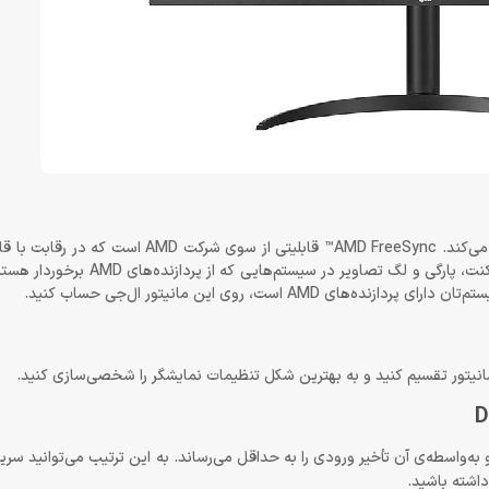
مانیتور ال جی 34 اینچ LG 34WP550-B از AMD FreeSync™ پشتیبانی می‌کند. AMD FreeSync™ ق
انویدیا یعنی G-Sync ساخته و عرضه شد. این قابلیت باعث می‌شود که لکنت، پارگ
ست، روی این مانیتور ال‌جی حساب کنید.
 مانیتور تقسیم کنید و به بهترین شکل تنظیمات نمایشگر را شخصی‌سازی کنید.
Dynamic A برخوردار است و به‌واسطه‌ی آن تأخیر ورودی را به حداقل می‌رساند. به این ترتیب می‌توانید 
اشته باشید.