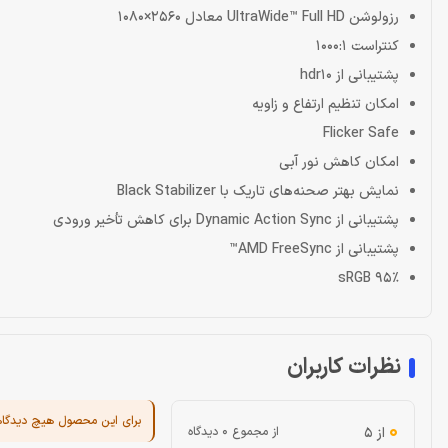
رزولوشن UltraWide™ Full HD معادل 2560×1080
کنتراست 1000:1
پشتیبانی از hdr10
امکان تنظیم ارتفاع و زاویه
Flicker Safe
امکان کاهش نور آبی
نمایش بهتر صحنه‌های تاریک با Black Stabilizer
پشتیبانی از Dynamic Action Sync برای کاهش تأخیر ورودی
پشتیبانی از AMD FreeSync™
sRGB 95٪
نظرات کاربران
برای این محصول هیچ دیدگا
0
از 5
از مجموع 0 دیدگاه