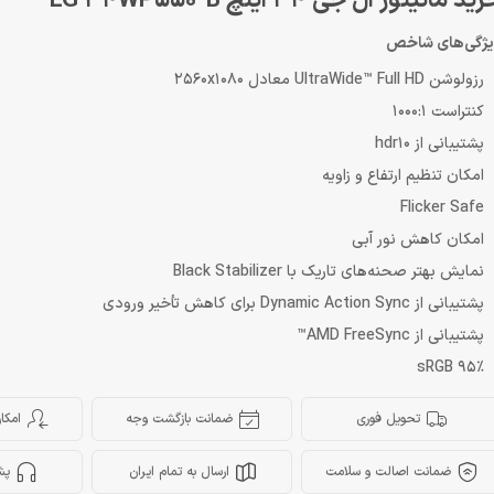
ید مانیتور ال جی 34 اینچ LG 34WP550-B
یژگی‌های شاخص
رزولوشن UltraWide™ Full HD معادل 2560x1080
کنتراست 1000:1
پشتیبانی از hdr10
امکان تنظیم ارتفاع و زاویه
Flicker Safe
امکان کاهش نور آبی
نمایش بهتر صحنه‌های تاریک با Black Stabilizer
پشتیبانی از Dynamic Action Sync برای کاهش تأخیر ورودی
پشتیبانی از AMD FreeSync™
sRGB 95٪
تحویل فوری
ضمانت بازگشت وجه
امکا
ضمانت اصالت و سلامت
ارسال به تمام ایران
پش