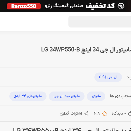
گون لوت
تماس با ما
درباره ما
مجله دراگون شاپ
یتور ال جی 34 اینچ LG 34WP550-B
ند
ال جی (LG)
ته بندی ها
مانیتور
مانیتور برند ال جی
مانیتورهای 34 اینچ
0 دیدگاه
4.8
اشتراک گذاری