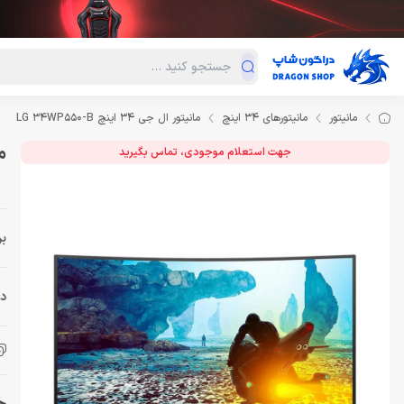
دسته‌بندی محصولات
فروش ویژه
دراگون لند
درا
مانیتور
مانیتورهای 34 اینچ
مانیتور ال جی 34 اینچ LG 34WP550-B
مان
جهت استعلام موجودی، تماس بگیرید
بر
دس