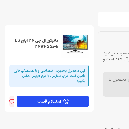
مانیتور ال جی 34 اینچ LG
34WP550-B
مرهایی محسوب می‌شود
که به‌دنبال خرید مانیتور گیمینگ حرفه‌ای هستند. این مانیتور از FreeSync برای لگ تصاویر مربوط به پردازنده‌های AMD پشتیبانی می‌کند. نسبت تصویر آن 21:9 است و
این محصول به‌صورت اختصاصی و با هماهنگی قابل
تأمین است. برای سفارش، با تیم فروش تماس
ن محصول یا
بگیرید.
استعلام قیمت