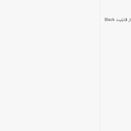
در مانیتور ال جی 34 اینچ LG 34WP550-B می‌توانید به بهترین شکل پنهان‌شدن دشمنان در مکان‌های تاریک را تشخیص دهید. این محصول ال‌جی از قابلیت Black