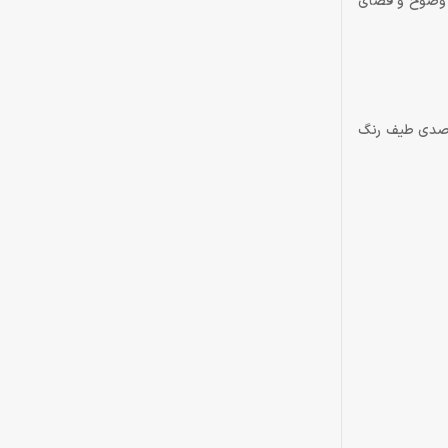
UltraWid™ است و از رزولوشن یا 2560×1080 یا UltraWide™ Full HD پشتیبانی می‌کند که 33 درصد وضوح و فضای
 IPS بوده و رنگ‌ها را بدون عیب و نقص به نمایش می‌گذارد. زاویه‌دید آن رقم مناسب 178 درجه است و از پوشش 95 درصدی طیف رنگ