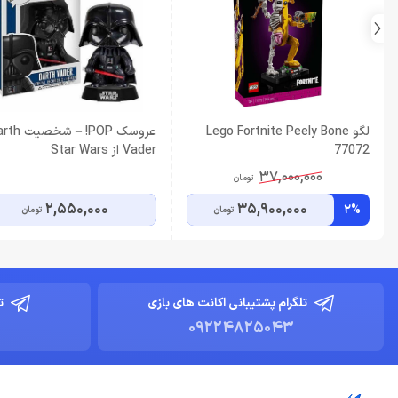
لگو Lego Fortnite Peely Bone
عروسک POP! – شخص
77072
Vader از Star Wars
37,000,000
تومان
2,550,000
35,900,000
2%
تومان
تومان
تلگرام پشتیبانی اکانت های بازی
ت
09224825043