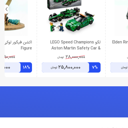
فیگور الدن رینگ Elden Ring
لگو LEGO Speed Champions
اکشن
Figure
Aston Martin Safety Car &
AMR23 F1 76925
,890,000
28,000,000
تومان
0,000
25,800,000
18%
7%
تومان
تومان