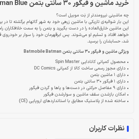
خرید ماشین و فیگور 30 سانتی بتمن Batmobile Batman Blue
چه ماشینی نیرومندتر از بَت موبیل است؟
این بار شوالیه‌ی تاریکی با ماشین زرهی خود به شهر گاتهام برگشته تا در برا
این ماشین خارق‌العاده را در دست بگیرید و بتمن را به سمت خلافکاران راهن
خواهد افتاد و تسلیم او می‌شوند. پس ابرقهرمان خود را سوار بر خودروی ق
شد، حسابشان را برسید.
ویژگی ماشین و فیگور 30 سانتی بتمن Batmobile Batman
• محصول کمپانی کانادایی Spin Master
• دارای مجوز رسمی ساخت کالا از کمپانی DC Comics
• دارای 1 ماشین بتمن
• دارای 1 فیگور 30 سانتی بتمن
• دارای 9 مفاصل حرکتی در دست‌ها و پاها و گردن فیگور
• امکان بازشدن سقف ماشین و سوارشدن فیگور
• ساخته شده از پلاستیک مطابق با استانداردهای اروپایی (CE)
نظرات کاربران