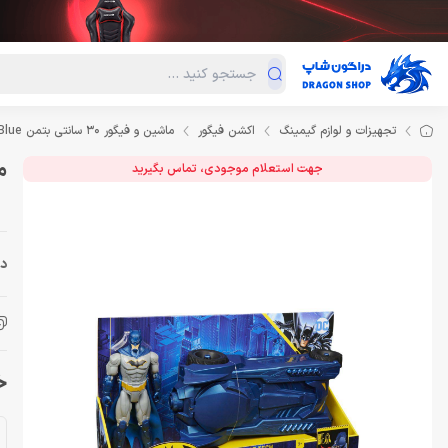
دسته‌بندی محصولات
فروش ویژه
دراگون لند
درا
تجهیزات و لوازم گیمینگ
اکشن فیگور
ماشین و فیگور 30 سانتی بتمن Batmobile Batman Blue
ماش
جهت استعلام موجودی، تماس بگیرید
دس
خری