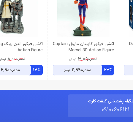
یت Darth
اکشن فیگور کاپیتان مارول Captain
اکشن 
Action Figure
Marvel 3D Action Figure
8,000,000
3,890,000
تومان
تومان
6,900,000
2,990,000
13%
23%
تومان
لگرام پشتیبانی گیفت کارت
09100606121